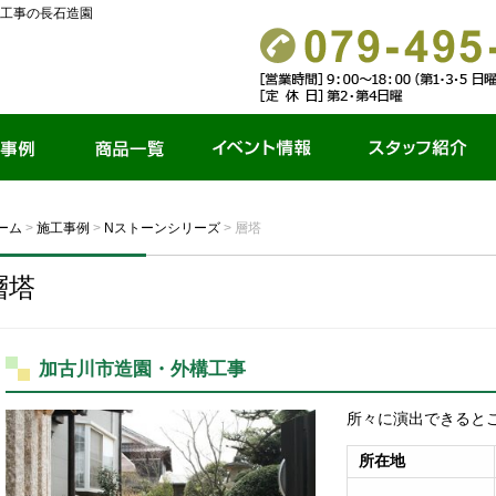
工事の長石造園
商品一覧
イベント情報
スタッフ紹介
ーム
>
施工事例
>
Nストーンシリーズ
>
層塔
層塔
加古川市造園・外構工事
所々に演出できると
所在地