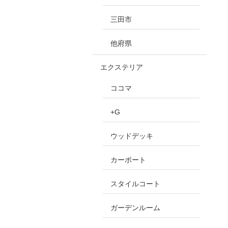
三田市
他府県
エクステリア
ココマ
+G
ウッドデッキ
カーポート
スタイルコート
ガーデンルーム