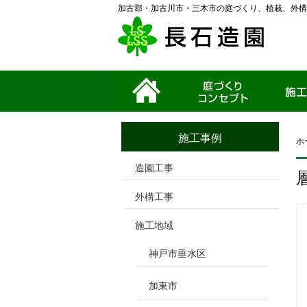
加古郡・加古川市・三木市の庭づくり、植栽、外構
ホーム
家づくりコンセプ
施工事例
ト
施工事例
ホ
造園工事
外構工事
施工地域
神戸市垂水区
加東市