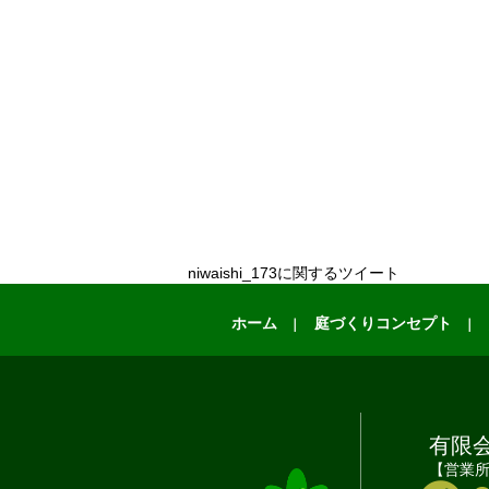
niwaishi_173に関するツイート
ホーム
庭づくりコンセプト
有限
【営業所】