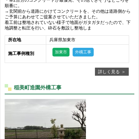
・車2台分のコンクリートが最優先、その他できそうなところを
順番に。
→玄関前から道路にかけてコンクリートを、その他は道路側から
ご予算にあわせてご提案させていただきました。
着工前は整地されていない様子で地面がガタガタだったので、下
地調整と転圧を行い、砕石を敷設し整地しま
所在地
兵庫県加東市
加東市
外構工事
施工事例種別
詳しく見る
稲美町造園外構工事