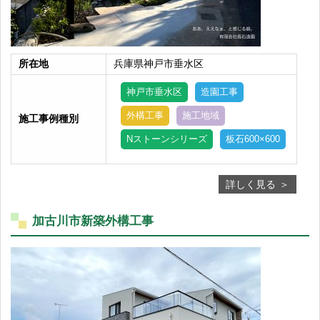
所在地
兵庫県神戸市垂水区
神戸市垂水区
造園工事
外構工事
施工地域
施工事例種別
Nストーンシリーズ
板石600×600
詳しく見る
加古川市新築外構工事