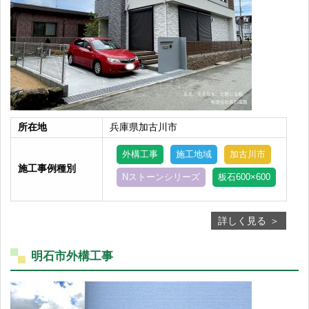
所在地
兵庫県加古川市
外構工事
施工地域
加古川市
施工事例種別
Nストーンシリーズ
板石600×600
詳しく見る
明石市外構工事