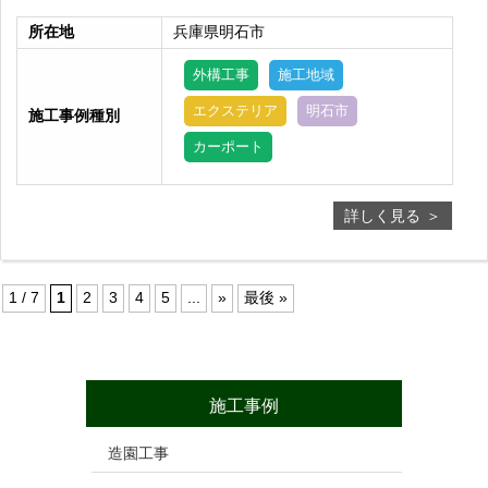
所在地
兵庫県明石市
外構工事
施工地域
エクステリア
明石市
施工事例種別
カーポート
詳しく見る
1 / 7
1
2
3
4
5
...
»
最後 »
施工事例
造園工事