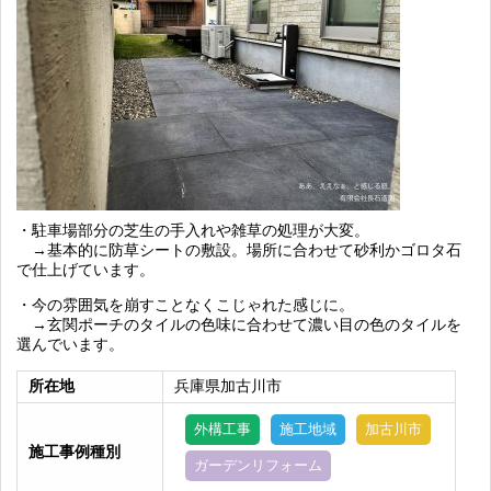
・駐車場部分の芝生の手入れや雑草の処理が大変。
→基本的に防草シートの敷設。場所に合わせて砂利かゴロタ石
で仕上げています。
・今の雰囲気を崩すことなくこじゃれた感じに。
→玄関ポーチのタイルの色味に合わせて濃い目の色のタイルを
選んでいます。
所在地
兵庫県加古川市
外構工事
施工地域
加古川市
施工事例種別
ガーデンリフォーム