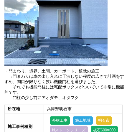
・門まわり、境界、土間、カーポート、植栽の施工
→門まわりは車の出し入れに干渉しない程度の広さで計画をす
すめ、間口が限りなく狭い機能門柱を選びました。
それでも機能門柱には宅配ボックスがついていて非常に機能
的です。
門柱の少し前にアオダモ、オタフク
所在地
兵庫県明石市
外構工事
施工地域
明石市
施工事例種別
Nストーンシリーズ
板石600×600