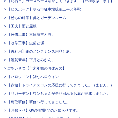
> 【明石市】カースペース増やしていきます。【外構改修工事①】
> 【ビスポーク】明石市駐車場拡張工事と革靴
> 【粉もの対策】鼻とガーデンルーム
> 【工夫】雨と屋根
> 【改修工事】三日坊主と塀。
> 【改修工事】虫歯と塀
> 【再利用】靴のメンテナンス用品と庭。
> 【謹賀新年】正月とみかん。
> ごあいさつ【年末年始のお休みの】
> 【ハロウィン】雑なハロウィン
> 【赤穂】トライアスロンの応援に行ってきました。（ません。）
> 【リガーデン】ワンちゃんが走り回れるお庭が完成しました。
> 【島取研修】研修へ行ってきました。
> 【お知らせ】GW休暇期間のお知らせです。