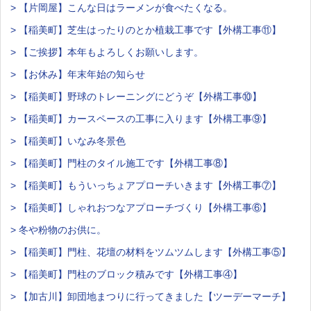
> 【片岡屋】こんな日はラーメンが食べたくなる。
> 【稲美町】芝生はったりのとか植栽工事です【外構工事⑪】
> 【ご挨拶】本年もよろしくお願いします。
> 【お休み】年末年始の知らせ
> 【稲美町】野球のトレーニングにどうぞ【外構工事⑩】
> 【稲美町】カースペースの工事に入ります【外構工事⑨】
> 【稲美町】いなみ冬景色
> 【稲美町】門柱のタイル施工です【外構工事⑧】
> 【稲美町】もういっちょアプローチいきます【外構工事⑦】
> 【稲美町】しゃれおつなアプローチづくり【外構工事⑥】
> 冬や粉物のお供に。
> 【稲美町】門柱、花壇の材料をツムツムします【外構工事⑤】
> 【稲美町】門柱のブロック積みです【外構工事④】
> 【加古川】卸団地まつりに行ってきました【ツーデーマーチ】