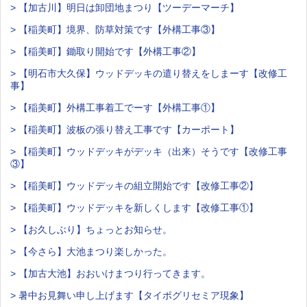
> 【加古川】明日は卸団地まつり【ツーデーマーチ】
> 【稲美町】境界、防草対策です【外構工事③】
> 【稲美町】鋤取り開始です【外構工事②】
> 【明石市大久保】ウッドデッキの遣り替えをしまーす【改修工
事】
> 【稲美町】外構工事着工でーす【外構工事①】
> 【稲美町】波板の張り替え工事です【カーポート】
> 【稲美町】ウッドデッキがデッキ（出来）そうです【改修工事
③】
> 【稲美町】ウッドデッキの組立開始です【改修工事②】
> 【稲美町】ウッドデッキを新しくします【改修工事①】
> 【お久しぶり】ちょっとお知らせ。
> 【今さら】大池まつり楽しかった。
> 【加古大池】おおいけまつり行ってきます。
> 暑中お見舞い申し上げます【タイポグリセミア現象】