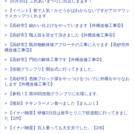
> 【5月3日】ふれあいまつりに出店しまぁす！
> 【イベント】巷で人気！かどうかはわからないですがアロマワッ
クスカップつくれます
> 【高砂市】細かい仕上げをやっていきます【外構改修工事⑤】
> 【高砂市】職人技を見せて頂きました【外構改修工事④】
> 【高砂市】既存物解体後アプローチの工事に入ります【高砂市外
構改修工事③】
> 【高砂市】門柱の解体工事です【外構改修工事➁】
> 【技能グランプリ】開会式に行ってきました。
> 【高砂市】危険ブロック塀をやっつけるついでに外構をやりなお
します【外構改修工事①】
> 【参戦！】第30回技能グランプリに出場します。
> 【復刻】チキンラーメン食べました【まんぷく】
> 【イナバ物置】研修2日目は座学とリニア鉄道館に行ってきまし
た【2/9】
> 【イナバ物置】百人乗っても大丈夫でした。【2/8】