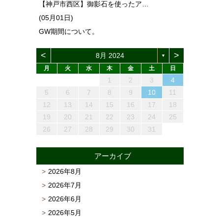
【神戸市西区】御影石を使ったア…
(05月01日)
GW期間について。
<
>
8月 2024
▼
月
火
水
木
金
土
日
1
4
6
2
4
3
6
1
4
6
2
5
3
5
1
4
2
5
6
1
4
2
3
6
2
4
2
5
1
3
6
4
3
5
1
3
6
2
4
5
1
4
6
2
4
1
3
6
2
5
3
5
1
4
2
4
4
5
3
1
6
2
2
5
1
3
6
1
4
2
5
3
3
6
2
4
2
5
1
3
6
1
4
4
2
5
7
3
5
1
1
4
7
2
5
7
3
6
1
4
6
2
5
1
3
6
1
7
2
5
3
4
7
3
5
3
6
2
4
7
5
1
4
6
2
4
7
3
5
6
2
5
7
3
5
1
2
4
7
3
6
1
4
6
2
5
3
5
1
5
1
6
4
2
7
3
3
6
2
4
7
2
5
1
3
6
1
4
4
7
3
5
1
3
6
2
4
7
2
5
5
1
2
3
4
13
10
13
13
12
10
12
12
13
10
13
12
10
13
10
12
10
13
12
13
10
13
12
10
12
12
10
13
12
10
13
12
10
10
13
12
10
13
11
11
11
11
11
11
11
11
11
11
11
11
11
11
11
11
11
8
9
7
7
8
9
7
8
7
9
7
8
9
9
9
8
7
8
9
8
9
7
8
9
7
8
9
7
7
8
9
9
8
8
7
9
7
9
7
9
8
8
12
14
10
12
14
12
14
10
13
13
12
10
13
14
12
10
14
10
12
10
13
14
12
13
14
10
12
13
12
14
10
12
14
10
13
13
12
10
12
12
13
14
10
10
13
14
12
10
13
14
10
12
10
13
14
12
12
11
11
11
11
11
11
11
11
11
11
11
11
11
9
8
8
9
8
9
8
8
9
9
8
9
9
8
9
8
9
8
8
9
9
9
8
8
8
9
9
5
6
7
8
9
10
11
15
18
20
16
18
14
14
17
20
15
18
20
16
19
14
17
19
15
18
14
16
19
14
20
15
18
16
17
20
16
18
16
19
15
17
20
18
14
17
19
15
17
20
16
18
19
15
18
20
16
18
14
15
17
20
16
19
14
17
19
15
18
16
18
14
18
14
19
17
15
20
16
16
19
15
17
20
15
18
14
16
19
14
17
17
20
16
18
14
16
19
15
17
20
15
18
18
16
19
21
17
19
15
15
18
21
16
19
21
17
20
15
18
20
16
19
15
17
20
15
21
16
19
17
18
21
17
19
17
20
16
18
21
19
15
18
20
16
18
21
17
19
20
16
19
21
17
19
15
16
18
21
17
20
15
18
20
16
19
17
19
15
19
15
20
18
16
21
17
17
20
16
18
21
16
19
15
17
20
15
18
18
21
17
19
15
17
20
16
18
21
16
19
19
12
13
14
15
16
17
18
22
25
27
23
25
21
21
24
27
22
25
27
23
26
21
24
26
22
25
21
23
26
21
27
22
25
23
24
27
23
25
23
26
22
24
27
25
21
24
26
22
24
27
23
25
26
22
25
27
23
25
21
22
24
27
23
26
21
24
26
22
25
23
25
21
25
21
26
24
22
27
23
23
26
22
24
27
22
25
21
23
26
21
24
24
27
23
25
21
23
26
22
24
27
22
25
25
23
26
28
24
26
22
22
25
28
23
26
28
24
27
22
25
27
23
26
22
24
27
22
28
23
26
24
25
28
24
26
24
27
23
25
28
26
22
25
27
23
25
28
24
26
27
23
26
28
24
26
22
23
25
28
24
27
22
25
27
23
26
24
26
22
26
22
27
25
23
28
24
24
27
23
25
28
23
26
22
24
27
22
25
25
28
24
26
22
24
27
23
25
28
23
26
26
19
20
21
22
23
24
25
29
30
28
28
31
29
30
28
31
29
28
30
28
29
30
30
30
29
28
31
29
30
29
30
28
29
30
28
31
29
30
28
28
31
29
30
29
29
28
30
28
31
30
28
30
29
29
30
31
29
30
31
29
30
29
29
30
31
31
30
29
30
31
30
31
29
30
31
29
30
31
29
29
30
31
30
30
29
29
31
29
30
30
26
27
28
29
30
31
アーカイブ
2026年8月
2026年7月
2026年6月
2026年5月