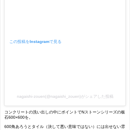
この投稿をInstagramで見る
nagaishi-zouen(@nagaishi_zouen)がシェアした投稿
コンクリートの洗い出しの中にポイントでNストーンシリーズの板
石600×600を。
600角あろうとタイル（決して悪い意味ではない）には出せない雰