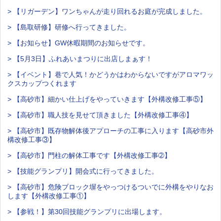
> 【リガーデン】ワンちゃんが走り回れるお庭が完成しました。
> 【島取研修】研修へ行ってきました。
> 【お知らせ】GW休暇期間のお知らせです。
> 【5月3日】ふれあいまつりに出店しまぁす！
> 【イベント】巷で人気！かどうかはわからないですがアロマワッ
クスカップつくれます
> 【高砂市】細かい仕上げをやっていきます【外構改修工事⑤】
> 【高砂市】職人技を見せて頂きました【外構改修工事④】
> 【高砂市】既存物解体後アプローチの工事に入ります【高砂市外
構改修工事③】
> 【高砂市】門柱の解体工事です【外構改修工事➁】
> 【技能グランプリ】開会式に行ってきました。
> 【高砂市】危険ブロック塀をやっつけるついでに外構をやりなお
します【外構改修工事①】
> 【参戦！】第30回技能グランプリに出場します。