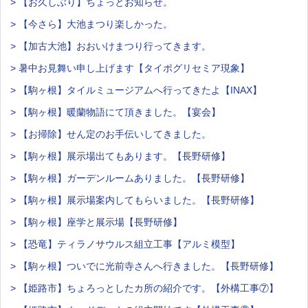
> 【お久しぶり】ちょっとお知らせ。
> 【今さら】大池まつり楽しかった。
> 【加古大池】おおいけまつり行ってきます。
> 暑中お見舞い申し上げます【タイポグリセミア現象】
> 【駒ヶ根】タイルミュージアムへ行ってきたよ【INAX】
> 【駒ヶ根】暖蘭物語にて頂きました。【宴会】
> 【お掃除】せん定のお手伝いしてきました。
> 【駒ヶ根】展示場出てもあります。【長野研修】
> 【駒ヶ根】ガーデンルームありました。【長野研修】
> 【駒ヶ根】展示場案内してもらいました。【長野研修】
> 【駒ヶ根】座学と展示場【長野研修】
> 【恐竜】ティラノサウルス組立工事【アルミ模型】
> 【駒ヶ根】ついでに光前寺さんへ行きました。【長野研修】
> 【姫路市】ちょろっとしたカ所の紹介です。【外構工事⑦】