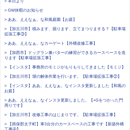
> 本日より
> GW休暇のお知らせ
> ああ、ええなぁ。な和風庭園【お庭】
> 【加古川市】積みます、掘ります、立てまつりまする？【駐車場
拡張工事③】
> ああ、ええなぁ。なカーゲート【外構改修工事】
> 【加西市】ドッグラン兼パターの練習ができるカースペースを造
ります【駐車場拡張工事】
> 【インスタ】事務所のモミジがもりもりしてきました【モミジ】
> 【加古川市】塀の解体作業を行います。【駐車場拡張工事②】
> 【インスタ】ああ、ええなぁ。なインスタ更新しました【和風の
お庭】
> ああ、ええなぁ。なインスタ更新しました。【+Gをつかった門
周りです】
> 【加古川市】改修工事のはじまりです。【駐車場拡張工事】
> 【揖保郡太子町】車3台分のカースペースの工事です【新築外構
工事④】