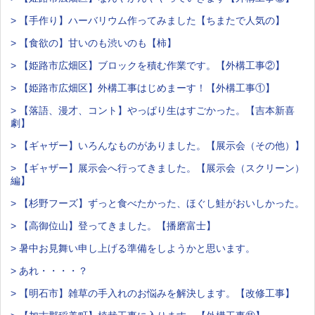
> 【手作り】ハーバリウム作ってみました【ちまたで人気の】
> 【食欲の】甘いのも渋いのも【柿】
> 【姫路市広畑区】ブロックを積む作業です。【外構工事②】
> 【姫路市広畑区】外構工事はじめまーす！【外構工事①】
> 【落語、漫才、コント】やっぱり生はすごかった。【吉本新喜
劇】
> 【ギャザー】いろんなものがありました。【展示会（その他）】
> 【ギャザー】展示会へ行ってきました。【展示会（スクリーン）
編】
> 【杉野フーズ】ずっと食べたかった、ほぐし鮭がおいしかった。
> 【高御位山】登ってきました。【播磨富士】
> 暑中お見舞い申し上げる準備をしようかと思います。
> あれ・・・・？
> 【明石市】雑草の手入れのお悩みを解決します。【改修工事】