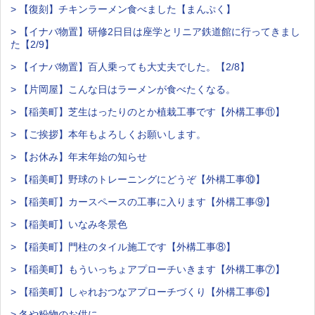
> 【復刻】チキンラーメン食べました【まんぷく】
> 【イナバ物置】研修2日目は座学とリニア鉄道館に行ってきまし
た【2/9】
> 【イナバ物置】百人乗っても大丈夫でした。【2/8】
> 【片岡屋】こんな日はラーメンが食べたくなる。
> 【稲美町】芝生はったりのとか植栽工事です【外構工事⑪】
> 【ご挨拶】本年もよろしくお願いします。
> 【お休み】年末年始の知らせ
> 【稲美町】野球のトレーニングにどうぞ【外構工事⑩】
> 【稲美町】カースペースの工事に入ります【外構工事⑨】
> 【稲美町】いなみ冬景色
> 【稲美町】門柱のタイル施工です【外構工事⑧】
> 【稲美町】もういっちょアプローチいきます【外構工事⑦】
> 【稲美町】しゃれおつなアプローチづくり【外構工事⑥】
> 冬や粉物のお供に。