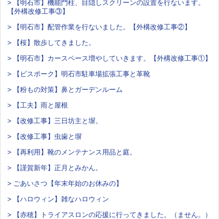
> 【明石市】機能門柱、目隠しスクリーンの設置を行ないます。
【外構改修工事③】
> 【明石市】配管作業を行ないました。【外構改修工事②】
> 【桜】散歩してきました。
> 【明石市】カースペース増やしていきます。【外構改修工事①】
> 【ビスポーク】明石市駐車場拡張工事と革靴
> 【粉もの対策】鼻とガーデンルーム
> 【工夫】雨と屋根
> 【改修工事】三日坊主と塀。
> 【改修工事】虫歯と塀
> 【再利用】靴のメンテナンス用品と庭。
> 【謹賀新年】正月とみかん。
> ごあいさつ【年末年始のお休みの】
> 【ハロウィン】雑なハロウィン
> 【赤穂】トライアスロンの応援に行ってきました。（ません。）