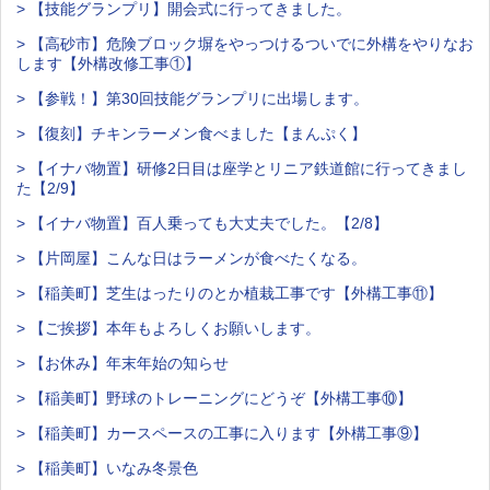
> 【技能グランプリ】開会式に行ってきました。
> 【高砂市】危険ブロック塀をやっつけるついでに外構をやりなお
します【外構改修工事①】
> 【参戦！】第30回技能グランプリに出場します。
> 【復刻】チキンラーメン食べました【まんぷく】
> 【イナバ物置】研修2日目は座学とリニア鉄道館に行ってきまし
た【2/9】
> 【イナバ物置】百人乗っても大丈夫でした。【2/8】
> 【片岡屋】こんな日はラーメンが食べたくなる。
> 【稲美町】芝生はったりのとか植栽工事です【外構工事⑪】
> 【ご挨拶】本年もよろしくお願いします。
> 【お休み】年末年始の知らせ
> 【稲美町】野球のトレーニングにどうぞ【外構工事⑩】
> 【稲美町】カースペースの工事に入ります【外構工事⑨】
> 【稲美町】いなみ冬景色