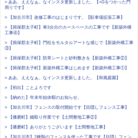
> ああ、ええなぁ。なインスタ更新しました。【+Gをつかった門
周りです】
> 【加古川市】改修工事のはじまりです。【駐車場拡張工事】
> 【揖保郡太子町】車3台分のカースペースの工事です【新築外構
工事④】
> 【揖保郡太子町】門柱をモルタルアートな感じで【新築外構工事
③】
> 【揖保郡太子町】防草シートと砂利敷きを【新築外構工事②】
> 【揖保郡太子町】新築外構工事はじめます【新築外構工事①】
> ああ、ええなぁ。なインスタ更新しました。【和風庭園】
> 【初出】ことよろです
> 【納めた】年末年始休暇のお知らせ。
> 【加古川市】フェンスの取付開始です【目隠しフェンス工事】
> 【播磨町】鋤取り作業です【土間整地工事②】
> 【播磨町】ありがとうございます【土間整地工事】
> 【加古川市】2種類のフェンスを使った工事です【目隠しフェン