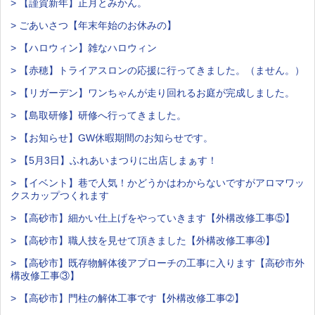
> 【謹賀新年】正月とみかん。
> ごあいさつ【年末年始のお休みの】
> 【ハロウィン】雑なハロウィン
> 【赤穂】トライアスロンの応援に行ってきました。（ません。）
> 【リガーデン】ワンちゃんが走り回れるお庭が完成しました。
> 【島取研修】研修へ行ってきました。
> 【お知らせ】GW休暇期間のお知らせです。
> 【5月3日】ふれあいまつりに出店しまぁす！
> 【イベント】巷で人気！かどうかはわからないですがアロマワッ
クスカップつくれます
> 【高砂市】細かい仕上げをやっていきます【外構改修工事⑤】
> 【高砂市】職人技を見せて頂きました【外構改修工事④】
> 【高砂市】既存物解体後アプローチの工事に入ります【高砂市外
構改修工事③】
> 【高砂市】門柱の解体工事です【外構改修工事➁】