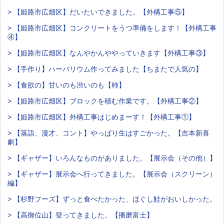
> 【姫路市広畑区】だいたいできました。【外構工事⑤】
> 【姫路市広畑区】コンクリートをうつ準備をします！【外構工事
④】
> 【姫路市広畑区】なんやかんややっていきます【外構工事③】
> 【手作り】ハーバリウム作ってみました【ちまたで人気の】
> 【食欲の】甘いのも渋いのも【柿】
> 【姫路市広畑区】ブロックを積む作業です。【外構工事②】
> 【姫路市広畑区】外構工事はじめまーす！【外構工事①】
> 【落語、漫才、コント】やっぱり生はすごかった。【吉本新喜
劇】
> 【ギャザー】いろんなものがありました。【展示会（その他）】
> 【ギャザー】展示会へ行ってきました。【展示会（スクリーン）
編】
> 【杉野フーズ】ずっと食べたかった、ほぐし鮭がおいしかった。
> 【高御位山】登ってきました。【播磨富士】