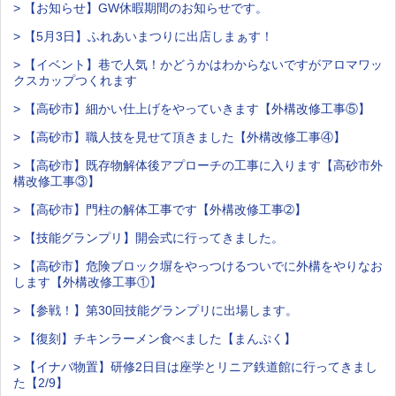
> 【お知らせ】GW休暇期間のお知らせです。
> 【5月3日】ふれあいまつりに出店しまぁす！
> 【イベント】巷で人気！かどうかはわからないですがアロマワッ
クスカップつくれます
> 【高砂市】細かい仕上げをやっていきます【外構改修工事⑤】
> 【高砂市】職人技を見せて頂きました【外構改修工事④】
> 【高砂市】既存物解体後アプローチの工事に入ります【高砂市外
構改修工事③】
> 【高砂市】門柱の解体工事です【外構改修工事➁】
> 【技能グランプリ】開会式に行ってきました。
> 【高砂市】危険ブロック塀をやっつけるついでに外構をやりなお
します【外構改修工事①】
> 【参戦！】第30回技能グランプリに出場します。
> 【復刻】チキンラーメン食べました【まんぷく】
> 【イナバ物置】研修2日目は座学とリニア鉄道館に行ってきまし
た【2/9】