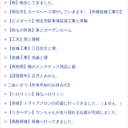
> 【桜】散歩してきました。
> 【明石市】カースペース増やしていきます。【外構改修工事①】
> 【ビスポーク】明石市駐車場拡張工事と革靴
> 【粉もの対策】鼻とガーデンルーム
> 【工夫】雨と屋根
> 【改修工事】三日坊主と塀。
> 【改修工事】虫歯と塀
> 【再利用】靴のメンテナンス用品と庭。
> 【謹賀新年】正月とみかん。
> ごあいさつ【年末年始のお休みの】
> 【ハロウィン】雑なハロウィン
> 【赤穂】トライアスロンの応援に行ってきました。（ません。）
> 【リガーデン】ワンちゃんが走り回れるお庭が完成しました。
> 【島取研修】研修へ行ってきました。