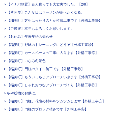
> 【イナバ物置】百人乗っても大丈夫でした。【2/8】
> 【片岡屋】こんな日はラーメンが食べたくなる。
> 【稲美町】芝生はったりのとか植栽工事です【外構工事⑪】
> 【ご挨拶】本年もよろしくお願いします。
> 【お休み】年末年始の知らせ
> 【稲美町】野球のトレーニングにどうぞ【外構工事⑩】
> 【稲美町】カースペースの工事に入ります【外構工事⑨】
> 【稲美町】いなみ冬景色
> 【稲美町】門柱のタイル施工です【外構工事⑧】
> 【稲美町】もういっちょアプローチいきます【外構工事⑦】
> 【稲美町】しゃれおつなアプローチづくり【外構工事⑥】
> 冬や粉物のお供に。
> 【稲美町】門柱、花壇の材料をツムツムします【外構工事⑤】
> 【稲美町】門柱のブロック積みです【外構工事④】