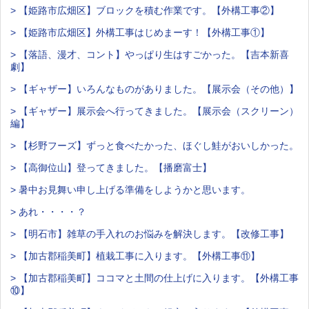
> 【姫路市広畑区】ブロックを積む作業です。【外構工事②】
> 【姫路市広畑区】外構工事はじめまーす！【外構工事①】
> 【落語、漫才、コント】やっぱり生はすごかった。【吉本新喜
劇】
> 【ギャザー】いろんなものがありました。【展示会（その他）】
> 【ギャザー】展示会へ行ってきました。【展示会（スクリーン）
編】
> 【杉野フーズ】ずっと食べたかった、ほぐし鮭がおいしかった。
> 【高御位山】登ってきました。【播磨富士】
> 暑中お見舞い申し上げる準備をしようかと思います。
> あれ・・・・？
> 【明石市】雑草の手入れのお悩みを解決します。【改修工事】
> 【加古郡稲美町】植栽工事に入ります。【外構工事⑪】
> 【加古郡稲美町】ココマと土間の仕上げに入ります。【外構工事
⑩】