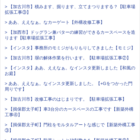
> 【加古川市】積みます、掘ります、立てまつりまする？【駐車場
拡張工事③】
> ああ、ええなぁ。なカーゲート【外構改修工事】
> 【加西市】ドッグラン兼パターの練習ができるカースペースを造
ります【駐車場拡張工事】
> 【インスタ】事務所のモミジがもりもりしてきました【モミジ】
> 【加古川市】塀の解体作業を行います。【駐車場拡張工事②】
> 【インスタ】ああ、ええなぁ。なインスタ更新しました【和風の
お庭】
> ああ、ええなぁ。なインスタ更新しました。【+Gをつかった門
周りです】
> 【加古川市】改修工事のはじまりです。【駐車場拡張工事】
> 【揖保郡太子町】車3台分のカースペースの工事です【新築外構
工事④】
> 【揖保郡太子町】門柱をモルタルアートな感じで【新築外構工事
③】