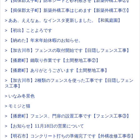
> 【揖保郡太子町】防草シートと砂利敷きを【新築外構工事②】
> 【揖保郡太子町】新築外構工事はじめます【新築外構工事①】
> ああ、ええなぁ。なインスタ更新しました。【和風庭園】
> 【初出】ことよろです
> 【納めた】年末年始休暇のお知らせ。
> 【加古川市】フェンスの取付開始です【目隠しフェンス工事】
> 【播磨町】鋤取り作業です【土間整地工事②】
> 【播磨町】ありがとうございます【土間整地工事】
> 【加古川市】2種類のフェンスを使った工事です【目隠しフェン
ス工事】
> いなみ冬景色
> モミジと猫
> 【播磨町】フェンス、門扉の設置工事です【フェンス工事③】
> 【お知らせ】11月18日の営業について
> 【明石市】コンクリート打ちの準備完了です【外構改修工事⑥】