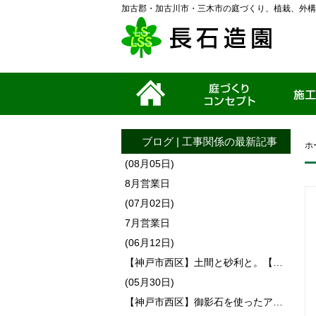
加古郡・加古川市・三木市の庭づくり、植栽、外構
ホーム
家づくりコンセプ
施工事例
ト
ブログ
|
工事関係
の最新記事
ホ
(08月05日)
8月営業日
(07月02日)
7月営業日
(06月12日)
【神戸市西区】土間と砂利と。【…
(05月30日)
【神戸市西区】御影石を使ったア…