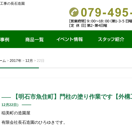
工事の長石造園
商品一覧
イベント情報
スタッフ紹介
ーム
>
2017年
>
12月
>
22日
【明石市魚住町】門柱の塗り作業です【外構
12月22日）
稲美町の造園屋
有限会社長石造園のひろゆきです。