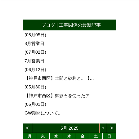
ブログ
|
工事関係
の最新記事
(08月05日)
8月営業日
(07月02日)
7月営業日
(06月12日)
【神戸市西区】土間と砂利と。【…
(05月30日)
【神戸市西区】御影石を使ったア…
(05月01日)
GW期間について。
<
>
5月 2025
▼
月
火
水
木
金
土
日