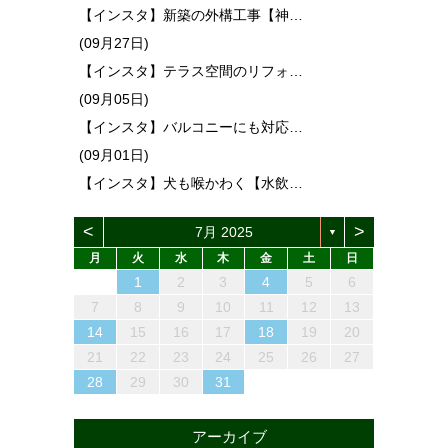
【インスタ】新築の外構工事【神…
(09月27日)
【インスタ】テラス空間のリフォ…
(09月05日)
【インスタ】バルコニーにも対応…
(09月01日)
【インスタ】犬も喉かわく【水飲…
<
>
7月 2025
▼
月
火
水
木
金
土
日
1
4
6
2
4
3
6
1
4
6
2
3
5
1
4
2
5
3
6
1
4
2
3
6
2
4
2
5
1
3
6
4
3
5
1
3
6
2
4
5
1
4
6
2
4
1
3
6
2
5
3
5
1
4
2
4
4
5
3
1
6
2
2
5
1
3
6
1
4
2
5
3
3
6
2
4
2
5
1
3
6
1
4
4
2
5
7
3
5
1
1
4
7
2
5
7
3
1
4
6
2
5
1
3
6
1
4
7
2
5
3
4
7
3
5
3
6
2
4
7
5
1
4
6
2
4
7
3
5
6
2
5
7
3
5
1
2
4
7
3
6
1
4
6
2
5
3
5
1
5
1
6
4
2
7
3
3
6
2
4
7
2
5
1
3
6
1
4
4
7
3
5
1
3
6
2
4
7
2
5
5
1
2
3
4
5
6
13
10
13
13
10
12
12
10
13
10
13
12
10
13
10
12
10
13
12
13
10
13
12
10
12
12
10
13
12
10
13
12
10
10
13
12
10
13
11
11
11
11
11
11
11
11
11
11
11
11
11
11
11
11
11
8
9
7
7
8
9
7
8
7
9
7
8
9
9
9
8
7
8
9
8
9
7
8
9
7
8
9
7
7
8
9
9
8
8
7
9
7
9
7
9
8
8
12
14
10
12
14
12
14
10
13
12
10
13
14
12
10
14
10
12
10
13
14
12
13
14
10
12
13
12
14
10
12
14
10
13
13
12
10
12
12
13
14
10
10
13
14
12
10
13
14
10
12
10
13
14
12
12
11
11
11
11
11
11
11
11
11
11
11
11
11
11
9
8
8
9
8
9
8
8
9
9
8
9
9
8
9
8
9
8
8
9
9
9
8
8
8
9
9
7
8
9
10
11
12
13
15
18
20
16
18
14
14
17
20
15
18
20
16
14
17
19
15
18
14
16
19
14
17
20
15
18
16
17
20
16
18
16
19
15
17
20
18
14
17
19
15
17
20
16
18
19
15
18
20
16
18
14
15
17
20
16
19
14
17
19
15
18
16
18
14
18
14
19
17
15
20
16
16
19
15
17
20
15
18
14
16
19
14
17
17
20
16
18
14
16
19
15
17
20
15
18
18
16
19
21
17
19
15
15
18
21
16
19
21
17
15
18
20
16
19
15
17
20
15
18
21
16
19
17
18
21
17
19
17
20
16
18
21
19
15
18
20
16
18
21
17
19
20
16
19
21
17
19
15
16
18
21
17
20
15
18
20
16
19
17
19
15
19
15
20
18
16
21
17
17
20
16
18
21
16
19
15
17
20
15
18
18
21
17
19
15
17
20
16
18
21
16
19
19
14
15
16
17
18
19
20
22
25
27
23
25
21
21
24
27
22
25
27
23
21
24
26
22
25
21
23
26
21
24
27
22
25
23
24
27
23
25
23
26
22
24
27
25
21
24
26
22
24
27
23
25
26
22
25
27
23
25
21
22
24
27
23
26
21
24
26
22
25
23
25
21
25
21
26
24
22
27
23
23
26
22
24
27
22
25
21
23
26
21
24
24
27
23
25
21
23
26
22
24
27
22
25
25
23
26
28
24
26
22
22
25
28
23
26
28
24
22
25
27
23
26
22
24
27
22
25
28
23
26
24
25
28
24
26
24
27
23
25
28
26
22
25
27
23
25
28
24
26
27
23
26
28
24
26
22
23
25
28
24
27
22
25
27
23
26
24
26
22
26
22
27
25
23
28
24
24
27
23
25
28
23
26
22
24
27
22
25
25
28
24
26
22
24
27
23
25
28
23
26
26
21
22
23
24
25
26
27
29
30
28
28
31
29
30
28
31
29
28
30
28
31
29
30
30
30
29
28
31
29
30
29
30
28
29
30
28
31
29
30
28
28
31
29
30
29
29
28
30
28
31
30
28
30
29
29
30
31
29
30
31
29
30
29
29
30
31
31
30
29
30
31
30
31
29
30
31
29
30
31
29
29
30
31
30
30
29
29
31
29
30
30
28
29
30
31
アーカイブ