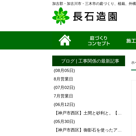
加古郡・加古川市・三木市の庭づくり、植栽、外構
ホーム
家づくりコンセプ
施工事例
ト
ブログ
|
工事関係
の最新記事
ホ
(08月05日)
8月営業日
(07月02日)
7月営業日
(06月12日)
【神戸市西区】土間と砂利と。【…
(05月30日)
【神戸市西区】御影石を使ったア…