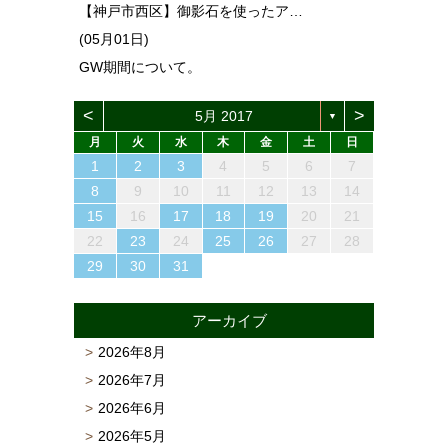
【神戸市西区】御影石を使ったア…
(05月01日)
GW期間について。
<
>
5月 2017
▼
月
火
水
木
金
土
日
1
4
6
2
4
3
6
1
4
6
2
5
3
5
1
4
2
5
3
6
1
4
2
3
6
2
4
2
5
1
3
6
4
3
5
1
3
6
2
4
5
1
4
6
2
4
1
3
6
2
5
3
5
1
4
2
4
4
5
3
1
6
2
2
5
1
3
6
1
4
2
5
3
3
6
2
4
2
5
1
3
1
4
4
2
5
7
3
5
1
1
4
7
2
5
7
3
6
1
4
6
2
5
1
3
6
1
4
7
2
5
3
4
7
3
5
3
6
2
4
7
5
1
4
6
2
4
7
3
5
6
2
5
7
3
5
1
2
4
7
3
6
1
4
6
2
5
3
5
1
5
1
6
4
2
7
3
3
6
2
4
7
2
5
1
3
6
1
4
4
7
3
5
1
3
6
2
4
2
5
5
1
2
3
4
5
6
7
13
10
13
13
12
10
12
12
10
13
10
13
12
10
13
10
12
10
13
12
13
10
13
12
10
12
12
10
13
12
10
13
12
10
10
13
12
10
11
11
11
11
11
11
11
11
11
11
11
11
11
11
11
11
11
8
9
7
7
8
9
7
8
7
9
7
8
9
9
9
8
7
8
9
8
9
7
8
9
7
8
9
7
7
8
9
9
8
8
7
9
7
9
7
9
8
8
12
14
10
12
14
12
14
10
13
13
12
10
13
14
12
10
14
10
12
10
13
14
12
13
14
10
12
13
12
14
10
12
14
10
13
13
12
10
12
12
13
14
10
10
13
14
12
10
13
14
10
12
10
13
12
12
11
11
11
11
11
11
11
11
11
11
11
11
11
11
9
8
8
9
8
9
8
8
9
9
8
9
9
8
9
8
9
8
8
9
9
9
8
8
8
9
9
8
9
10
11
12
13
14
15
18
20
16
18
14
14
17
20
15
18
20
16
19
14
17
19
15
18
14
16
19
14
17
20
15
18
16
17
20
16
18
16
19
15
17
20
18
14
17
19
15
17
20
16
18
19
15
18
20
16
18
14
15
17
20
16
19
14
17
19
15
18
16
18
14
18
14
19
17
15
20
16
16
19
15
17
20
15
18
14
16
19
14
17
17
20
16
18
14
16
19
15
17
15
18
18
16
19
21
17
19
15
15
18
21
16
19
21
17
20
15
18
20
16
19
15
17
20
15
18
21
16
19
17
18
21
17
19
17
20
16
18
21
19
15
18
20
16
18
21
17
19
20
16
19
21
17
19
15
16
18
21
17
20
15
18
20
16
19
17
19
15
19
15
20
18
16
21
17
17
20
16
18
21
16
19
15
17
20
15
18
18
21
17
19
15
17
20
16
18
16
19
19
15
16
17
18
19
20
21
22
25
27
23
25
21
21
24
27
22
25
27
23
26
21
24
26
22
25
21
23
26
21
24
27
22
25
23
24
27
23
25
23
26
22
24
27
25
21
24
26
22
24
27
23
25
26
22
25
27
23
25
21
22
24
27
23
26
21
24
26
22
25
23
25
21
25
21
26
24
22
27
23
23
26
22
24
27
22
25
21
23
26
21
24
24
27
23
25
21
23
26
22
24
22
25
25
23
26
28
24
26
22
22
25
28
23
26
28
24
27
22
25
27
23
26
22
24
27
22
25
28
23
26
24
25
28
24
26
24
27
23
25
28
26
22
25
27
23
25
28
24
26
27
23
26
28
24
26
22
23
25
28
24
27
22
25
27
23
26
24
26
22
26
22
27
25
23
28
24
24
27
23
25
28
23
26
22
24
27
22
25
25
28
24
26
22
24
27
23
25
23
26
26
22
23
24
25
26
27
28
29
30
28
28
31
29
30
28
31
29
28
30
28
31
29
30
30
30
29
28
31
29
30
29
30
28
29
30
28
31
29
30
28
28
31
29
30
29
29
28
30
28
31
30
28
30
29
29
30
31
29
30
31
29
30
29
29
30
31
31
30
29
30
31
30
31
29
30
31
29
30
31
29
29
30
31
30
30
29
29
31
29
30
30
29
30
31
アーカイブ
2026年8月
2026年7月
2026年6月
2026年5月