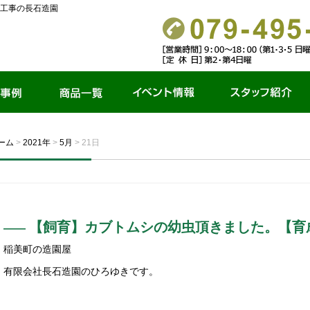
工事の長石造園
商品一覧
イベント情報
スタッフ紹介
ーム
>
2021年
>
5月
>
21日
【飼育】カブトムシの幼虫頂きました。【育
稲美町の造園屋
有限会社長石造園のひろゆきです。