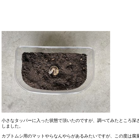
小さなタッパーに入った状態で頂いたのですが、調べてみたところ深
しました。
カブトムシ用のマットやらなんやらがあるみたいですが、この度は腐