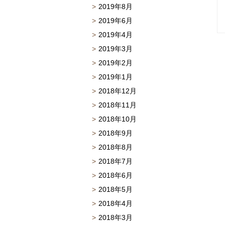
2019年8月
2019年6月
2019年4月
2019年3月
2019年2月
2019年1月
2018年12月
2018年11月
2018年10月
2018年9月
2018年8月
2018年7月
2018年6月
2018年5月
2018年4月
2018年3月