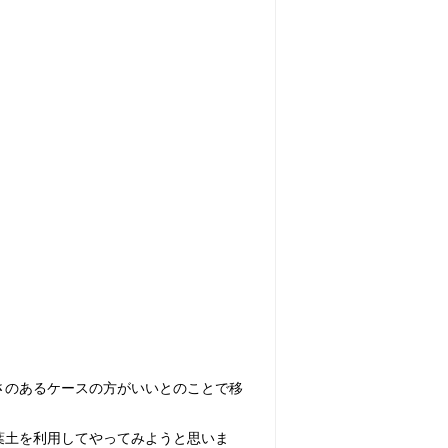
さのあるケースの方がいいとのことで移
葉土を利用してやってみようと思いま