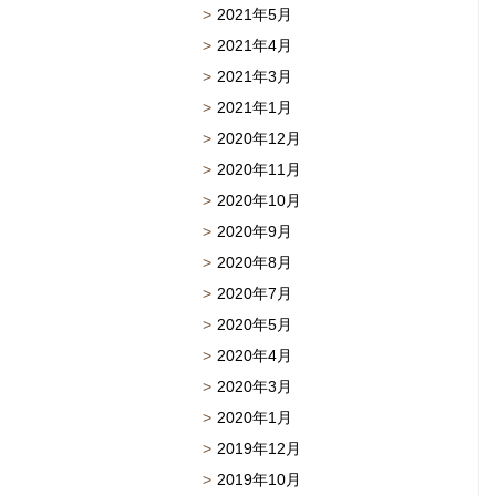
2021年5月
2021年4月
2021年3月
2021年1月
2020年12月
2020年11月
2020年10月
2020年9月
2020年8月
2020年7月
2020年5月
2020年4月
2020年3月
2020年1月
2019年12月
2019年10月