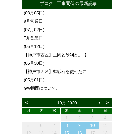
ブログ
|
工事関係
の最新記事
(08月05日)
8月営業日
(07月02日)
7月営業日
(06月12日)
【神戸市西区】土間と砂利と。【…
(05月30日)
【神戸市西区】御影石を使ったア…
(05月01日)
GW期間について。
<
>
10月 2020
▼
月
火
水
木
金
土
日
1
4
6
2
4
3
6
1
4
6
2
5
3
5
1
4
2
5
3
6
1
4
2
3
6
2
4
2
5
1
3
6
4
3
5
1
3
6
2
4
5
1
4
6
2
4
1
3
6
2
5
5
1
4
2
4
4
5
3
1
6
2
2
5
1
3
6
1
4
2
5
3
3
6
2
4
2
5
1
3
6
1
4
4
2
5
7
3
5
1
1
4
7
2
5
7
3
6
1
4
6
2
5
1
3
6
1
4
7
2
5
3
4
7
3
5
3
6
2
4
7
5
1
4
6
2
4
7
3
5
6
2
5
7
3
5
1
2
4
7
3
6
1
6
2
5
3
5
1
5
1
6
4
2
7
3
3
6
2
4
7
2
5
1
3
6
1
4
4
7
3
5
1
3
6
2
4
7
2
5
5
1
2
3
4
13
10
13
13
12
10
12
12
10
13
10
13
12
10
13
10
12
10
13
12
13
10
13
12
12
12
10
13
12
10
13
12
10
10
13
12
10
13
11
11
11
11
11
11
11
11
11
11
11
11
11
11
11
11
11
8
9
7
7
8
9
7
8
7
9
7
8
9
9
9
8
7
8
9
8
9
7
8
9
7
8
9
7
7
8
9
9
8
8
7
9
7
9
7
9
8
8
12
14
10
12
14
12
14
10
13
13
12
10
13
14
12
10
14
10
12
10
13
14
12
13
14
10
12
13
12
14
10
12
14
10
13
13
12
10
12
12
13
14
10
10
13
14
12
10
13
14
10
12
10
13
14
12
12
11
11
11
11
11
11
11
11
11
11
11
11
11
9
8
8
9
8
9
8
8
9
9
8
9
9
8
9
8
9
8
8
9
9
9
8
8
8
9
9
5
6
7
8
9
10
11
15
18
20
16
18
14
14
17
20
15
18
20
16
19
14
17
19
15
18
14
16
19
14
17
20
15
18
16
17
20
16
18
16
19
15
17
20
18
14
17
19
15
17
20
16
18
19
15
18
20
16
18
14
15
17
20
16
19
14
19
15
18
16
18
14
18
14
19
17
15
20
16
16
19
15
17
20
15
18
14
16
19
14
17
17
20
16
18
14
16
19
15
17
20
15
18
18
16
19
21
17
19
15
15
18
21
16
19
21
17
20
15
18
20
16
19
15
17
20
15
18
21
16
19
17
18
21
17
19
17
20
16
18
21
19
15
18
20
16
18
21
17
19
20
16
19
21
17
19
15
16
18
21
17
20
15
20
16
19
17
19
15
19
15
20
18
16
21
17
17
20
16
18
21
16
19
15
17
20
15
18
18
21
17
19
15
17
20
16
18
21
16
19
19
12
13
14
15
16
17
18