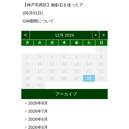
【神戸市西区】御影石を使ったア…
(05月01日)
GW期間について。
<
>
12月 2024
▼
月
火
水
木
金
土
日
1
4
6
2
4
3
6
1
4
6
2
5
3
5
1
4
2
5
3
6
1
4
2
3
6
2
4
2
5
1
3
6
4
3
5
1
3
6
2
4
5
1
4
6
2
4
1
3
6
2
5
3
5
1
4
2
4
4
5
3
1
6
2
2
5
1
3
6
1
4
2
5
3
3
6
2
4
2
5
1
3
6
1
4
4
2
5
7
3
5
1
1
4
7
2
5
7
3
6
1
4
6
2
5
3
6
1
4
7
2
5
3
4
7
3
5
3
6
2
4
7
5
1
4
6
2
4
7
3
5
6
2
5
7
3
5
1
2
4
7
3
6
1
4
6
2
5
3
5
1
5
1
6
4
2
7
3
3
6
2
4
7
2
5
1
3
6
1
4
4
7
3
5
1
3
6
2
4
7
2
5
5
1
13
10
13
13
12
10
12
12
10
13
10
13
12
10
13
10
12
10
13
12
13
10
13
12
10
12
12
10
13
12
10
13
12
10
10
13
12
10
13
11
11
11
11
11
11
11
11
11
11
11
11
11
11
11
11
11
8
9
7
7
8
9
7
8
9
7
8
9
9
9
8
7
8
9
8
9
7
8
9
7
8
9
7
7
8
9
9
8
8
7
9
7
9
7
9
8
8
12
14
10
12
14
12
14
10
13
13
12
10
13
14
12
10
14
10
12
10
13
14
12
13
14
10
12
13
12
14
10
12
14
10
13
13
12
10
12
12
13
14
10
10
13
14
12
10
13
14
10
12
10
13
14
12
12
11
11
11
11
11
11
11
11
11
11
11
11
11
11
9
8
8
9
8
9
8
9
9
8
9
9
8
9
8
9
8
8
9
9
9
8
8
8
9
9
2
3
4
5
6
7
8
15
18
20
16
18
14
14
17
20
15
18
20
16
19
14
17
19
15
18
16
19
14
17
20
15
18
16
17
20
16
18
16
19
15
17
20
18
14
17
19
15
17
20
16
18
19
15
18
20
16
18
14
15
17
20
16
19
14
17
19
15
18
16
18
14
18
14
19
17
15
20
16
16
19
15
17
20
15
18
14
16
19
14
17
17
20
16
18
14
16
19
15
17
20
15
18
18
16
19
21
17
19
15
15
18
21
16
19
21
17
20
15
18
20
16
19
17
20
15
18
21
16
19
17
18
21
17
19
17
20
16
18
21
19
15
18
20
16
18
21
17
19
20
16
19
21
17
19
15
16
18
21
17
20
15
18
20
16
19
17
19
15
19
15
20
18
16
21
17
17
20
16
18
21
16
19
15
17
20
15
18
18
21
17
19
15
17
20
16
18
21
16
19
19
9
10
11
12
13
14
15
22
25
27
23
25
21
21
24
27
22
25
27
23
26
21
24
26
22
25
23
26
21
24
27
22
25
23
24
27
23
25
23
26
22
24
27
25
21
24
26
22
24
27
23
25
26
22
25
27
23
25
21
22
24
27
23
26
21
24
26
22
25
23
25
21
25
21
26
24
22
27
23
23
26
22
24
27
22
25
21
23
26
21
24
24
27
23
25
21
23
26
22
24
27
22
25
25
23
26
28
24
26
22
22
25
28
23
26
28
24
27
22
25
27
23
26
24
27
22
25
28
23
26
24
25
28
24
26
24
27
23
25
28
26
22
25
27
23
25
28
24
26
27
23
26
28
24
26
22
23
25
28
24
27
22
25
27
23
26
24
26
22
26
22
27
25
23
28
24
24
27
23
25
28
23
26
22
24
27
22
25
25
28
24
26
22
24
27
23
25
28
23
26
26
16
17
18
19
20
21
22
29
30
28
28
31
29
30
28
31
29
30
28
31
29
30
30
30
29
28
31
29
30
29
30
28
29
30
28
31
29
30
28
28
31
29
30
29
29
28
30
28
31
30
28
30
29
29
30
31
29
30
31
29
30
29
30
31
31
30
29
30
31
30
31
29
30
31
29
30
31
29
29
30
31
30
30
29
29
31
29
30
30
23
24
25
26
27
28
29
30
31
アーカイブ
2026年8月
2026年7月
2026年6月
2026年5月