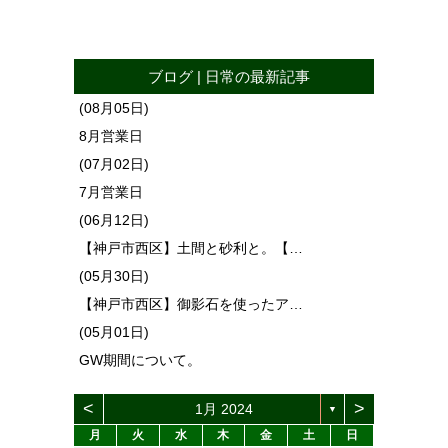
ブログ
|
日常
の最新記事
(08月05日)
8月営業日
(07月02日)
7月営業日
(06月12日)
【神戸市西区】土間と砂利と。【…
(05月30日)
【神戸市西区】御影石を使ったア…
(05月01日)
GW期間について。
<
>
1月 2024
▼
月
火
水
木
金
土
日