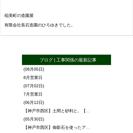
稲美町の造園屋
有限会社長石造園のひろゆきでした。
ブログ
|
工事関係
の最新記事
(08月05日)
8月営業日
(07月02日)
7月営業日
(06月12日)
【神戸市西区】土間と砂利と。【…
(05月30日)
【神戸市西区】御影石を使ったア…