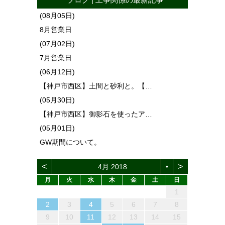
(08月05日)
8月営業日
(07月02日)
7月営業日
(06月12日)
【神戸市西区】土間と砂利と。【…
(05月30日)
【神戸市西区】御影石を使ったア…
(05月01日)
GW期間について。
<
>
4月 2018
▼
月
火
水
木
金
土
日
1
4
6
2
4
3
6
1
4
6
2
5
3
5
1
4
2
5
3
6
1
4
2
3
6
2
4
2
5
1
3
6
4
3
5
1
3
6
2
4
5
1
4
6
2
4
1
3
6
2
5
3
5
1
4
2
4
4
5
3
1
6
2
2
5
1
3
6
1
4
2
5
3
3
6
2
4
2
5
1
3
6
1
4
4
2
5
7
3
5
1
1
4
7
2
5
7
3
6
1
4
6
2
5
1
3
6
1
4
7
2
5
3
4
7
3
5
3
6
2
4
7
5
1
4
6
2
4
7
3
5
6
2
5
7
3
5
1
2
4
7
3
6
1
4
6
2
5
3
5
1
5
1
6
4
2
7
3
3
6
2
4
7
2
5
1
3
6
4
4
7
3
5
1
3
6
2
4
7
2
5
5
1
13
10
13
13
12
10
12
12
10
13
10
13
12
10
13
10
12
10
13
12
13
10
13
12
10
12
12
10
13
12
10
13
12
10
10
13
12
10
13
11
11
11
11
11
11
11
11
11
11
11
11
11
11
11
11
11
8
9
7
7
8
9
7
8
7
9
7
8
9
9
9
8
7
8
9
8
9
7
8
9
7
8
9
7
7
8
9
9
8
8
7
9
9
7
9
8
8
12
14
10
12
14
12
14
10
13
13
12
10
13
14
12
10
14
10
12
10
13
14
12
13
14
10
12
13
12
14
10
12
14
10
13
13
12
10
12
12
13
14
10
10
13
14
12
10
13
14
10
12
10
13
14
12
12
11
11
11
11
11
11
11
11
11
11
11
11
11
11
9
8
8
9
8
9
8
8
9
9
8
9
9
8
9
8
9
8
8
9
9
9
8
8
9
9
2
3
4
5
6
7
8
15
18
20
16
18
14
14
17
20
15
18
20
16
19
14
17
19
15
18
14
16
19
14
17
20
15
18
16
17
20
16
18
16
19
15
17
20
18
14
17
19
15
17
20
16
18
19
15
18
20
16
18
14
15
17
20
16
19
14
17
19
15
18
16
18
14
18
14
19
17
15
20
16
16
19
15
17
20
15
18
14
16
19
17
17
20
16
18
14
16
19
15
17
20
15
18
18
16
19
21
17
19
15
15
18
21
16
19
21
17
20
15
18
20
16
19
15
17
20
15
18
21
16
19
17
18
21
17
19
17
20
16
18
21
19
15
18
20
16
18
21
17
19
20
16
19
21
17
19
15
16
18
21
17
20
15
18
20
16
19
17
19
15
19
15
20
18
16
21
17
17
20
16
18
21
16
19
15
17
20
18
18
21
17
19
15
17
20
16
18
21
16
19
19
9
10
11
12
13
14
15