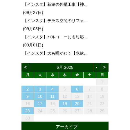
【インスタ】新築の外構工事【神…
(09月27日)
【インスタ】テラス空間のリフォ…
(09月05日)
【インスタ】バルコニーにも対応…
(09月01日)
【インスタ】犬も喉かわく【水飲…
<
>
6月 2025
▼
月
火
水
木
金
土
日
1
4
6
2
4
3
6
1
4
6
2
5
3
5
1
4
2
5
3
6
1
4
2
3
6
2
4
2
5
1
3
6
4
3
5
1
3
6
2
4
5
1
4
6
2
4
1
3
6
2
5
3
5
1
4
2
4
4
5
3
1
6
2
2
5
1
3
6
1
4
2
5
3
3
6
2
4
2
5
1
3
6
1
4
4
2
5
7
3
5
1
1
4
7
2
5
7
3
6
4
6
2
5
1
3
6
1
4
7
2
5
3
4
7
3
5
3
6
2
4
7
5
1
4
6
2
4
7
3
5
6
2
5
7
3
5
1
2
4
7
3
6
1
4
6
2
5
3
5
1
5
1
6
4
2
7
3
3
6
2
4
7
2
5
1
3
6
1
4
4
7
3
5
1
3
6
2
4
7
2
5
5
1
13
10
13
13
12
10
12
12
10
13
10
13
12
10
13
10
12
10
13
12
13
10
13
12
10
12
12
10
13
12
10
13
12
10
10
13
12
10
13
11
11
11
11
11
11
11
11
11
11
11
11
11
11
11
11
11
8
9
7
7
8
9
8
7
9
7
8
9
9
9
8
7
8
9
8
9
7
8
9
7
8
9
7
7
8
9
9
8
8
7
9
7
9
7
9
8
8
12
14
10
12
14
12
14
10
13
13
12
10
13
14
12
10
14
10
12
10
13
14
12
13
14
10
12
13
12
14
10
12
14
10
13
13
12
10
12
12
13
14
10
10
13
14
12
10
13
14
10
12
10
13
14
12
12
11
11
11
11
11
11
11
11
11
11
11
11
11
11
9
8
8
9
9
8
8
9
9
8
9
9
8
9
8
9
8
8
9
9
9
8
8
8
9
9
2
3
4
5
6
7
8
15
18
20
16
18
14
14
17
20
15
18
20
16
19
17
19
15
18
14
16
19
14
17
20
15
18
16
17
20
16
18
16
19
15
17
20
18
14
17
19
15
17
20
16
18
19
15
18
20
16
18
14
15
17
20
16
19
14
17
19
15
18
16
18
14
18
14
19
17
15
20
16
16
19
15
17
20
15
18
14
16
19
14
17
17
20
16
18
14
16
19
15
17
20
15
18
18
16
19
21
17
19
15
15
18
21
16
19
21
17
20
18
20
16
19
15
17
20
15
18
21
16
19
17
18
21
17
19
17
20
16
18
21
19
15
18
20
16
18
21
17
19
20
16
19
21
17
19
15
16
18
21
17
20
15
18
20
16
19
17
19
15
19
15
20
18
16
21
17
17
20
16
18
21
16
19
15
17
20
15
18
18
21
17
19
15
17
20
16
18
21
16
19
19
9
10
11
12
13
14
15
22
25
27
23
25
21
21
24
27
22
25
27
23
26
24
26
22
25
21
23
26
21
24
27
22
25
23
24
27
23
25
23
26
22
24
27
25
21
24
26
22
24
27
23
25
26
22
25
27
23
25
21
22
24
27
23
26
21
24
26
22
25
23
25
21
25
21
26
24
22
27
23
23
26
22
24
27
22
25
21
23
26
21
24
24
27
23
25
21
23
26
22
24
27
22
25
25
23
26
28
24
26
22
22
25
28
23
26
28
24
27
25
27
23
26
22
24
27
22
25
28
23
26
24
25
28
24
26
24
27
23
25
28
26
22
25
27
23
25
28
24
26
27
23
26
28
24
26
22
23
25
28
24
27
22
25
27
23
26
24
26
22
26
22
27
25
23
28
24
24
27
23
25
28
23
26
22
24
27
22
25
25
28
24
26
22
24
27
23
25
28
23
26
26
16
17
18
19
20
21
22
29
30
28
28
31
29
30
31
29
28
30
28
31
29
30
30
30
29
28
31
29
30
29
30
28
29
30
28
31
29
30
28
28
31
29
30
29
29
28
30
28
31
30
28
30
29
29
30
31
29
30
31
30
29
29
30
31
31
30
29
30
31
30
31
29
30
31
29
30
31
29
29
30
31
30
30
29
29
31
29
30
30
23
24
25
26
27
28
29
30
アーカイブ