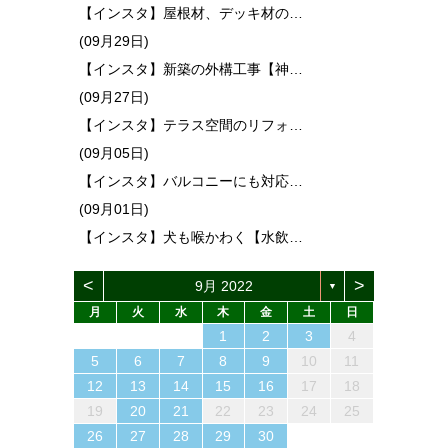
【インスタ】屋根材、デッキ材の…
(09月29日)
【インスタ】新築の外構工事【神…
(09月27日)
【インスタ】テラス空間のリフォ…
(09月05日)
【インスタ】バルコニーにも対応…
(09月01日)
【インスタ】犬も喉かわく【水飲…
<
>
9月 2022
▼
月
火
水
木
金
土
日
1
4
6
2
4
3
6
1
4
6
2
5
3
5
1
4
2
5
3
6
1
4
2
3
6
2
4
2
5
1
3
6
4
3
5
1
6
2
4
5
1
4
6
2
4
1
3
6
2
5
3
5
1
4
2
4
4
5
3
1
6
2
2
5
1
3
6
1
4
2
5
3
3
6
2
4
2
5
1
3
6
1
4
4
2
5
7
3
5
1
1
4
7
2
5
7
3
6
1
4
6
2
5
1
3
6
1
4
7
2
5
3
4
7
3
5
3
6
2
4
7
5
1
4
6
2
7
3
5
6
2
5
7
3
5
1
2
4
7
3
6
1
4
6
2
5
3
5
1
5
1
6
4
2
7
3
3
6
2
4
7
2
5
1
3
6
1
4
4
7
3
5
1
3
6
2
4
7
2
5
5
1
2
3
4
13
10
13
13
12
10
12
12
10
13
10
13
12
10
13
10
12
13
12
13
10
13
12
10
12
12
10
13
12
10
13
12
10
10
13
12
10
13
11
11
11
11
11
11
11
11
11
11
11
11
11
11
11
11
11
8
9
7
7
8
9
7
8
7
9
7
8
9
9
9
8
7
8
9
8
9
7
8
9
7
8
9
7
7
8
9
9
8
8
7
9
7
9
7
9
8
8
12
14
10
12
14
12
14
10
13
13
12
10
13
14
12
10
14
10
12
10
13
14
12
13
14
10
12
13
12
14
10
12
14
10
13
13
12
10
12
12
13
14
10
10
13
14
12
10
13
14
10
12
10
13
14
12
12
11
11
11
11
11
11
11
11
11
11
11
11
11
9
8
8
9
8
9
8
8
9
9
8
9
9
8
9
8
9
8
8
9
9
9
8
8
8
9
9
5
6
7
8
9
10
11
15
18
20
16
18
14
14
17
20
15
18
20
16
19
14
17
19
15
18
14
16
19
14
17
20
15
18
16
17
20
16
18
16
19
15
17
20
18
14
17
19
15
20
16
18
19
15
18
20
16
18
14
15
17
20
16
19
14
17
19
15
18
16
18
14
18
14
19
17
15
20
16
16
19
15
17
20
15
18
14
16
19
14
17
17
20
16
18
14
16
19
15
17
20
15
18
18
16
19
21
17
19
15
15
18
21
16
19
21
17
20
15
18
20
16
19
15
17
20
15
18
21
16
19
17
18
21
17
19
17
20
16
18
21
19
15
18
20
16
21
17
19
20
16
19
21
17
19
15
16
18
21
17
20
15
18
20
16
19
17
19
15
19
15
20
18
16
21
17
17
20
16
18
21
16
19
15
17
20
15
18
18
21
17
19
15
17
20
16
18
21
16
19
19
12
13
14
15
16
17
18
22
25
27
23
25
21
21
24
27
22
25
27
23
26
21
24
26
22
25
21
23
26
21
24
27
22
25
23
24
27
23
25
23
26
22
24
27
25
21
24
26
22
27
23
25
26
22
25
27
23
25
21
22
24
27
23
26
21
24
26
22
25
23
25
21
25
21
26
24
22
27
23
23
26
22
24
27
22
25
21
23
26
21
24
24
27
23
25
21
23
26
22
24
27
22
25
25
23
26
28
24
26
22
22
25
28
23
26
28
24
27
22
25
27
23
26
22
24
27
22
25
28
23
26
24
25
28
24
26
24
27
23
25
28
26
22
25
27
23
28
24
26
27
23
26
28
24
26
22
23
25
28
24
27
22
25
27
23
26
24
26
22
26
22
27
25
23
28
24
24
27
23
25
28
23
26
22
24
27
22
25
25
28
24
26
22
24
27
23
25
28
23
26
26
19
20
21
22
23
24
25
29
30
28
28
31
29
30
28
31
29
28
30
28
31
29
30
30
30
29
28
31
29
30
29
30
28
29
30
28
31
29
30
28
28
31
29
30
29
29
28
30
28
31
30
28
30
29
29
30
31
29
30
31
29
30
29
29
30
31
31
30
29
30
31
30
31
29
30
31
29
30
31
29
29
30
31
30
30
29
29
31
29
30
30
26
27
28
29
30