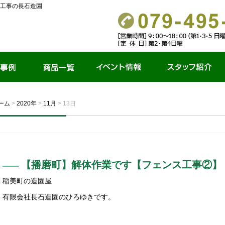
工事の長石造園
商品一覧
イベント情報
スタッフ紹介
ーム
>
2020年
>
11月
>
13日
【播磨町】解体作業です【フェンス工事②】
稲美町の造園屋
有限会社長石造園のひろゆきです。