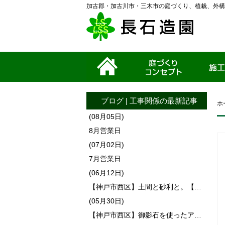
加古郡・加古川市・三木市の庭づくり、植栽、外構
ホーム
家づくりコンセプ
施工事例
ト
ブログ
|
工事関係
の最新記事
ホ
(08月05日)
8月営業日
(07月02日)
7月営業日
(06月12日)
【神戸市西区】土間と砂利と。【…
(05月30日)
【神戸市西区】御影石を使ったア…