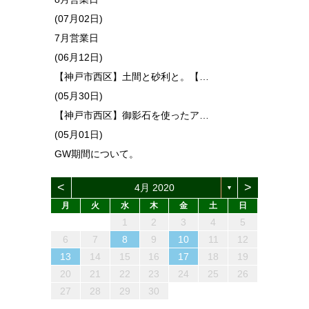
(07月02日)
7月営業日
(06月12日)
【神戸市西区】土間と砂利と。【…
(05月30日)
【神戸市西区】御影石を使ったア…
(05月01日)
GW期間について。
<
>
4月 2020
▼
月
火
水
木
金
土
日
1
4
6
2
4
3
6
1
4
6
2
5
3
5
1
4
2
5
3
6
1
4
2
3
6
2
4
2
5
1
3
6
4
3
5
1
3
6
2
4
5
1
4
6
2
4
1
3
6
2
5
3
5
1
4
2
4
5
3
1
6
2
2
5
1
3
6
1
4
2
5
3
3
6
2
4
2
5
1
3
6
1
4
4
2
5
7
3
5
1
1
4
7
2
5
7
3
6
1
4
6
2
5
1
3
6
1
4
7
2
5
3
4
7
3
5
3
6
2
4
7
5
1
4
6
2
4
7
3
5
6
2
5
7
3
5
1
2
4
7
3
6
1
4
6
2
5
3
1
5
1
6
4
2
7
3
3
6
2
4
7
2
5
1
3
6
1
4
4
7
3
5
1
3
6
2
4
7
2
5
5
1
2
3
4
5
13
10
13
13
12
10
12
12
10
13
10
13
12
10
13
10
12
10
13
12
13
10
13
12
10
12
12
10
13
12
10
13
12
10
10
13
12
10
13
11
11
11
11
11
11
11
11
11
11
11
11
11
11
11
11
8
9
7
7
8
9
7
8
7
9
7
8
9
9
9
8
7
8
9
8
9
7
8
9
7
8
9
7
7
8
9
9
8
8
7
9
7
9
7
9
8
8
12
14
10
12
14
12
14
10
13
13
12
10
13
14
12
10
14
10
12
10
13
14
12
13
14
10
12
13
12
14
10
12
14
10
13
13
12
10
12
13
14
10
10
13
14
12
10
13
14
10
12
10
13
14
12
12
11
11
11
11
11
11
11
11
11
11
11
11
11
11
9
8
8
9
8
9
8
8
9
9
8
9
9
8
9
8
9
8
8
9
9
9
8
8
8
9
9
6
7
8
9
10
11
12
15
18
20
16
18
14
14
17
20
15
18
20
16
19
14
17
19
15
18
14
16
19
14
17
20
15
18
16
17
20
16
18
16
19
15
17
20
18
14
17
19
15
17
20
16
18
19
15
18
20
16
18
14
15
17
20
16
19
14
17
19
15
18
16
14
18
14
19
17
15
20
16
16
19
15
17
20
15
18
14
16
19
14
17
17
20
16
18
14
16
19
15
17
20
15
18
18
16
19
21
17
19
15
15
18
21
16
19
21
17
20
15
18
20
16
19
15
17
20
15
18
21
16
19
17
18
21
17
19
17
20
16
18
21
19
15
18
20
16
18
21
17
19
20
16
19
21
17
19
15
16
18
21
17
20
15
18
20
16
19
17
15
19
15
20
18
16
21
17
17
20
16
18
21
16
19
15
17
20
15
18
18
21
17
19
15
17
20
16
18
21
16
19
19
13
14
15
16
17
18
19
22
25
27
23
25
21
21
24
27
22
25
27
23
26
21
24
26
22
25
21
23
26
21
24
27
22
25
23
24
27
23
25
23
26
22
24
27
25
21
24
26
22
24
27
23
25
26
22
25
27
23
25
21
22
24
27
23
26
21
24
26
22
25
23
21
25
21
26
24
22
27
23
23
26
22
24
27
22
25
21
23
26
21
24
24
27
23
25
21
23
26
22
24
27
22
25
25
23
26
28
24
26
22
22
25
28
23
26
28
24
27
22
25
27
23
26
22
24
27
22
25
28
23
26
24
25
28
24
26
24
27
23
25
28
26
22
25
27
23
25
28
24
26
27
23
26
28
24
26
22
23
25
28
24
27
22
25
27
23
26
24
22
26
22
27
25
23
28
24
24
27
23
25
28
23
26
22
24
27
22
25
25
28
24
26
22
24
27
23
25
28
23
26
26
20
21
22
23
24
25
26
29
30
28
28
31
29
30
28
31
29
28
30
28
31
29
30
30
30
29
28
31
29
30
29
30
28
29
30
28
31
29
30
28
28
31
29
30
29
29
28
30
28
31
30
28
30
29
29
30
31
29
30
31
29
30
29
29
30
31
31
30
29
30
31
30
31
29
30
31
29
30
31
29
29
30
31
30
30
29
29
31
29
30
30
27
28
29
30