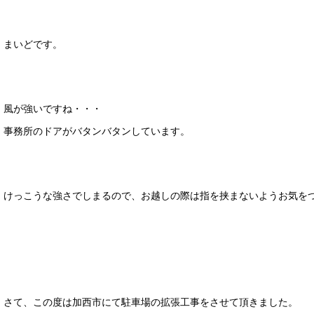
まいどです。
風が強いですね・・・
事務所のドアがバタンバタンしています。
けっこうな強さでしまるので、お越しの際は指を挟まないようお気を
さて、この度は加西市にて駐車場の拡張工事をさせて頂きました。