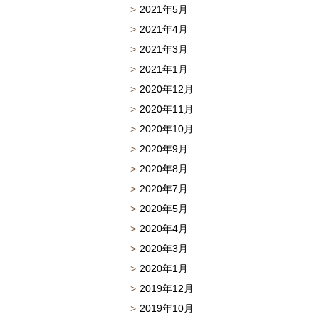
2021年5月
2021年4月
2021年3月
2021年1月
2020年12月
2020年11月
2020年10月
2020年9月
2020年8月
2020年7月
2020年5月
2020年4月
2020年3月
2020年1月
2019年12月
2019年10月