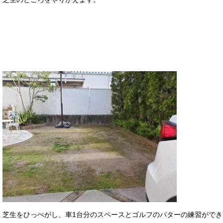
芝生をひっぺがし、車1台分のスペースとゴルフのパターの練習がで