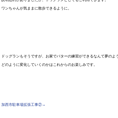
ワンちゃんが気ままに散歩できるように。
ドッグランもそうですが、お家でパターの練習ができるなんて夢のよ
どのように変化していくのかはこれからのお楽しみです。
加西市駐車場拡張工事②→