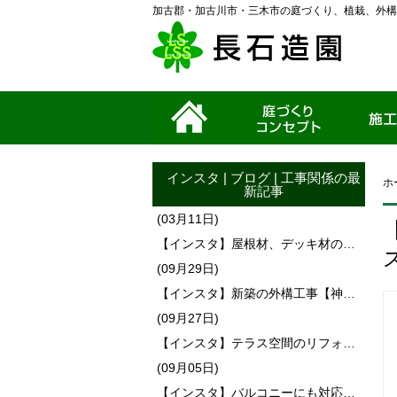
加古郡・加古川市・三木市の庭づくり、植栽、外構
ホーム
家づくりコンセプ
施工事例
ト
インスタ
|
ブログ
|
工事関係
の最
ホ
新記事
(03月11日)
【インスタ】屋根材、デッキ材の…
(09月29日)
【インスタ】新築の外構工事【神…
(09月27日)
【インスタ】テラス空間のリフォ…
(09月05日)
【インスタ】バルコニーにも対応…