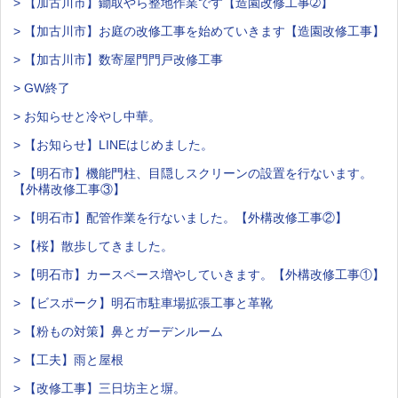
> 【加古川市】鋤取やら整地作業です【造園改修工事➁】
> 【加古川市】お庭の改修工事を始めていきます【造園改修工事】
> 【加古川市】数寄屋門門戸改修工事
> GW終了
> お知らせと冷やし中華。
> 【お知らせ】LINEはじめました。
> 【明石市】機能門柱、目隠しスクリーンの設置を行ないます。
【外構改修工事③】
> 【明石市】配管作業を行ないました。【外構改修工事②】
> 【桜】散歩してきました。
> 【明石市】カースペース増やしていきます。【外構改修工事①】
> 【ビスポーク】明石市駐車場拡張工事と革靴
> 【粉もの対策】鼻とガーデンルーム
> 【工夫】雨と屋根
> 【改修工事】三日坊主と塀。