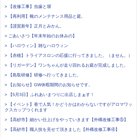
> 【改修工事】虫歯と塀
> 【再利用】靴のメンテナンス用品と庭。
> 【謹賀新年】正月とみかん。
> ごあいさつ【年末年始のお休みの】
> 【ハロウィン】雑なハロウィン
> 【赤穂】トライアスロンの応援に行ってきました。（ません。）
> 【リガーデン】ワンちゃんが走り回れるお庭が完成しました。
> 【島取研修】研修へ行ってきました。
> 【お知らせ】GW休暇期間のお知らせです。
> 【5月3日】ふれあいまつりに出店しまぁす！
> 【イベント】巷で人気！かどうかはわからないですがアロマワッ
クスカップつくれます
> 【高砂市】細かい仕上げをやっていきます【外構改修工事⑤】
> 【高砂市】職人技を見せて頂きました【外構改修工事④】