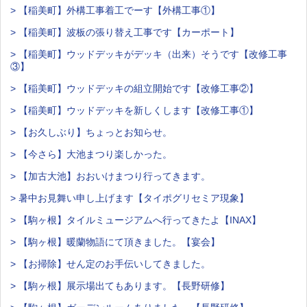
> 【稲美町】外構工事着工でーす【外構工事①】
> 【稲美町】波板の張り替え工事です【カーポート】
> 【稲美町】ウッドデッキがデッキ（出来）そうです【改修工事
③】
> 【稲美町】ウッドデッキの組立開始です【改修工事②】
> 【稲美町】ウッドデッキを新しくします【改修工事①】
> 【お久しぶり】ちょっとお知らせ。
> 【今さら】大池まつり楽しかった。
> 【加古大池】おおいけまつり行ってきます。
> 暑中お見舞い申し上げます【タイポグリセミア現象】
> 【駒ヶ根】タイルミュージアムへ行ってきたよ【INAX】
> 【駒ヶ根】暖蘭物語にて頂きました。【宴会】
> 【お掃除】せん定のお手伝いしてきました。
> 【駒ヶ根】展示場出てもあります。【長野研修】