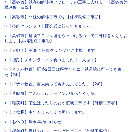
> 【高砂市】既存物解体後アプローチの工事に入ります【高砂市外
構改修工事③】
> 【高砂市】門柱の解体工事です【外構改修工事➁】
> 【技能グランプリ】開会式に行ってきました。
> 【高砂市】危険ブロック塀をやっつけるついでに外構をやりなお
します【外構改修工事①】
> 【参戦！】第30回技能グランプリに出場します。
> 【復刻】チキンラーメン食べました【まんぷく】
> 【イナバ物置】研修2日目は座学とリニア鉄道館に行ってきまし
た【2/9】
> 【イナバ物置】百人乗っても大丈夫でした。【2/8】
> 【片岡屋】こんな日はラーメンが食べたくなる。
> 【稲美町】芝生はったりのとか植栽工事です【外構工事⑪】
> 【ご挨拶】本年もよろしくお願いします。
> 【お休み】年末年始の知らせ
> 【稲美町】野球のトレーニングにどうぞ【外構工事⑩】