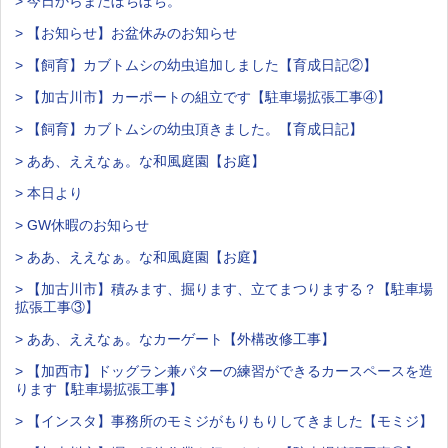
> 今日からまたぼちぼち。
> 【お知らせ】お盆休みのお知らせ
> 【飼育】カブトムシの幼虫追加しました【育成日記②】
> 【加古川市】カーポートの組立です【駐車場拡張工事④】
> 【飼育】カブトムシの幼虫頂きました。【育成日記】
> ああ、ええなぁ。な和風庭園【お庭】
> 本日より
> GW休暇のお知らせ
> ああ、ええなぁ。な和風庭園【お庭】
> 【加古川市】積みます、掘ります、立てまつりまする？【駐車場
拡張工事③】
> ああ、ええなぁ。なカーゲート【外構改修工事】
> 【加西市】ドッグラン兼パターの練習ができるカースペースを造
ります【駐車場拡張工事】
> 【インスタ】事務所のモミジがもりもりしてきました【モミジ】