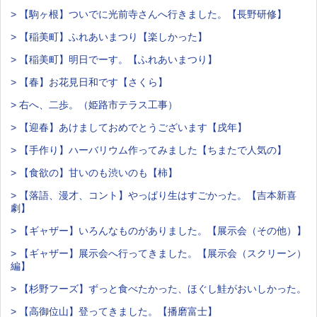
> 【駒ヶ根】ついでに光前寺さんへ行きました。【長野研修】
> 【稲美町】ふれあいまつり【楽しかった】
> 【稲美町】明日でーす。【ふれあいまつり】
> 【春】お花見日和です【さくら】
> 右へ、二歩。（姫路市テラス工事）
> 【迎春】あけましておめでとうございます【戌年】
> 【手作り】ハーバリウム作ってみました【ちまたで人気の】
> 【食欲の】甘いのも渋いのも【柿】
> 【落語、漫才、コント】やっぱり生はすごかった。【吉本新喜
劇】
> 【ギャザー】いろんなものがありました。【展示会（その他）】
> 【ギャザー】展示会へ行ってきました。【展示会（スクリーン）
編】
> 【杉野フーズ】ずっと食べたかった、ほぐし鮭がおいしかった。
> 【高御位山】登ってきました。【播磨富士】