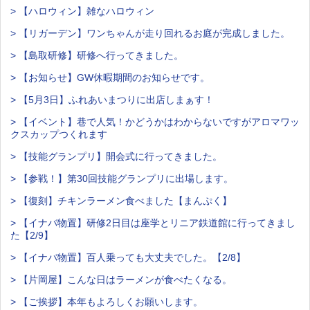
> 【ハロウィン】雑なハロウィン
> 【リガーデン】ワンちゃんが走り回れるお庭が完成しました。
> 【島取研修】研修へ行ってきました。
> 【お知らせ】GW休暇期間のお知らせです。
> 【5月3日】ふれあいまつりに出店しまぁす！
> 【イベント】巷で人気！かどうかはわからないですがアロマワッ
クスカップつくれます
> 【技能グランプリ】開会式に行ってきました。
> 【参戦！】第30回技能グランプリに出場します。
> 【復刻】チキンラーメン食べました【まんぷく】
> 【イナバ物置】研修2日目は座学とリニア鉄道館に行ってきまし
た【2/9】
> 【イナバ物置】百人乗っても大丈夫でした。【2/8】
> 【片岡屋】こんな日はラーメンが食べたくなる。
> 【ご挨拶】本年もよろしくお願いします。