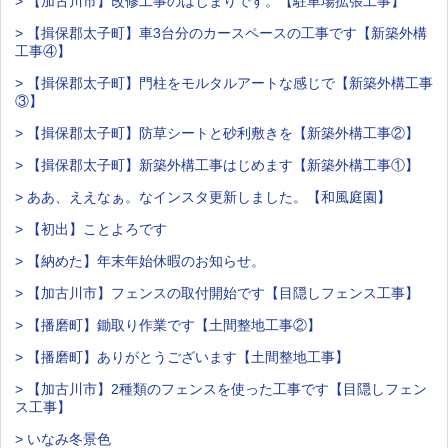
> 【加古川市】改修工事のはじまりです。【駐車場拡張工事】
> 【揖保郡太子町】車3台分のカースペースの工事です【新築外構
工事④】
> 【揖保郡太子町】門柱をモルタルアートな感じで【新築外構工事
③】
> 【揖保郡太子町】防草シートと砂利敷きを【新築外構工事②】
> 【揖保郡太子町】新築外構工事はじめます【新築外構工事①】
> ああ、ええなぁ。なインスタ更新しました。【和風庭園】
> 【初出】ことよろです
> 【納めた】年末年始休暇のお知らせ。
> 【加古川市】フェンスの取付開始です【目隠しフェンス工事】
> 【播磨町】鋤取り作業です【土間整地工事②】
> 【播磨町】ありがとうございます【土間整地工事】
> 【加古川市】2種類のフェンスを使った工事です【目隠しフェン
ス工事】
> いなみ冬景色