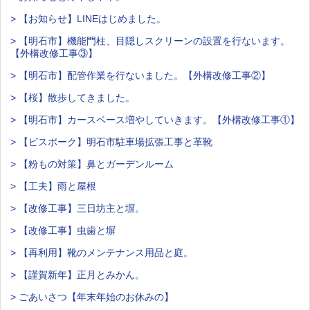
> 【お知らせ】LINEはじめました。
> 【明石市】機能門柱、目隠しスクリーンの設置を行ないます。
【外構改修工事③】
> 【明石市】配管作業を行ないました。【外構改修工事②】
> 【桜】散歩してきました。
> 【明石市】カースペース増やしていきます。【外構改修工事①】
> 【ビスポーク】明石市駐車場拡張工事と革靴
> 【粉もの対策】鼻とガーデンルーム
> 【工夫】雨と屋根
> 【改修工事】三日坊主と塀。
> 【改修工事】虫歯と塀
> 【再利用】靴のメンテナンス用品と庭。
> 【謹賀新年】正月とみかん。
> ごあいさつ【年末年始のお休みの】