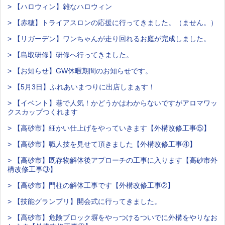
> 【ハロウィン】雑なハロウィン
> 【赤穂】トライアスロンの応援に行ってきました。（ません。）
> 【リガーデン】ワンちゃんが走り回れるお庭が完成しました。
> 【島取研修】研修へ行ってきました。
> 【お知らせ】GW休暇期間のお知らせです。
> 【5月3日】ふれあいまつりに出店しまぁす！
> 【イベント】巷で人気！かどうかはわからないですがアロマワッ
クスカップつくれます
> 【高砂市】細かい仕上げをやっていきます【外構改修工事⑤】
> 【高砂市】職人技を見せて頂きました【外構改修工事④】
> 【高砂市】既存物解体後アプローチの工事に入ります【高砂市外
構改修工事③】
> 【高砂市】門柱の解体工事です【外構改修工事➁】
> 【技能グランプリ】開会式に行ってきました。
> 【高砂市】危険ブロック塀をやっつけるついでに外構をやりなお