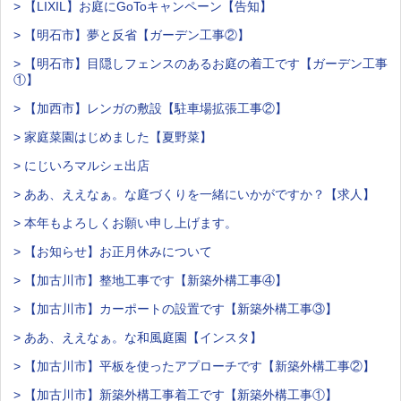
> 【LIXIL】お庭にGoToキャンペーン【告知】
> 【明石市】夢と反省【ガーデン工事②】
> 【明石市】目隠しフェンスのあるお庭の着工です【ガーデン工事
①】
> 【加西市】レンガの敷設【駐車場拡張工事②】
> 家庭菜園はじめました【夏野菜】
> にじいろマルシェ出店
> ああ、ええなぁ。な庭づくりを一緒にいかがですか？【求人】
> 本年もよろしくお願い申し上げます。
> 【お知らせ】お正月休みについて
> 【加古川市】整地工事です【新築外構工事④】
> 【加古川市】カーポートの設置です【新築外構工事③】
> ああ、ええなぁ。な和風庭園【インスタ】
> 【加古川市】平板を使ったアプローチです【新築外構工事②】
> 【加古川市】新築外構工事着工です【新築外構工事①】