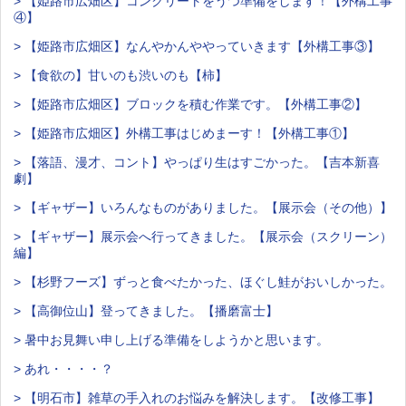
> 【姫路市広畑区】コンクリートをうつ準備をします！【外構工事
④】
> 【姫路市広畑区】なんやかんややっていきます【外構工事③】
> 【食欲の】甘いのも渋いのも【柿】
> 【姫路市広畑区】ブロックを積む作業です。【外構工事②】
> 【姫路市広畑区】外構工事はじめまーす！【外構工事①】
> 【落語、漫才、コント】やっぱり生はすごかった。【吉本新喜
劇】
> 【ギャザー】いろんなものがありました。【展示会（その他）】
> 【ギャザー】展示会へ行ってきました。【展示会（スクリーン）
編】
> 【杉野フーズ】ずっと食べたかった、ほぐし鮭がおいしかった。
> 【高御位山】登ってきました。【播磨富士】
> 暑中お見舞い申し上げる準備をしようかと思います。
> あれ・・・・？
> 【明石市】雑草の手入れのお悩みを解決します。【改修工事】