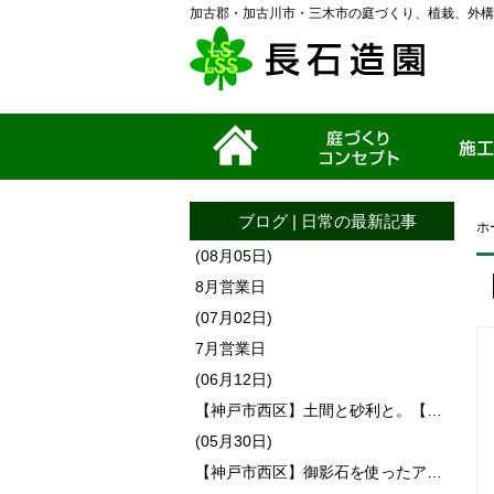
加古郡・加古川市・三木市の庭づくり、植栽、外構
ホーム
家づくりコンセプ
施工事例
ト
ブログ
|
日常
の最新記事
ホ
(08月05日)
8月営業日
(07月02日)
7月営業日
(06月12日)
【神戸市西区】土間と砂利と。【…
(05月30日)
【神戸市西区】御影石を使ったア…