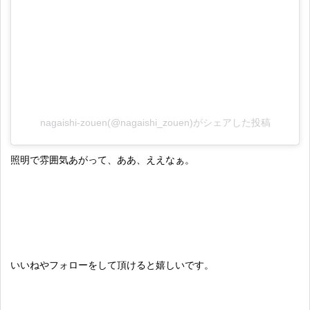
nagaishi-zouen(@nagaishi_zouen)がシェアした投稿
照明で雰囲気あがって、ああ、ええなぁ。
いいねやフォローをして頂けると嬉しいです。