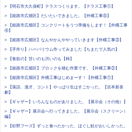
> 【明石市大久保町】テラスつくります。【テラス工事①】
> 【姫路市広畑区】だいたいできました。【外構工事⑤】
> 【姫路市広畑区】コンクリートをうつ準備をします！【外構工事
④】
> 【姫路市広畑区】なんやかんややっていきます【外構工事③】
> 【手作り】ハーバリウム作ってみました【ちまたで人気の】
> 【食欲の】甘いのも渋いのも【柿】
> 【姫路市広畑区】ブロックを積む作業です。【外構工事②】
> 【姫路市広畑区】外構工事はじめまーす！【外構工事①】
> 【落語、漫才、コント】やっぱり生はすごかった。【吉本新喜
劇】
> 【ギャザー】いろんなものがありました。【展示会（その他）】
> 【ギャザー】展示会へ行ってきました。【展示会（スクリーン）
編】
> 【杉野フーズ】ずっと食べたかった、ほぐし鮭がおいしかった。