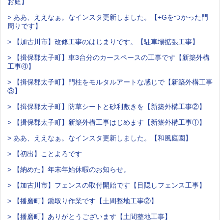
お庭】
> ああ、ええなぁ。なインスタ更新しました。【+Gをつかった門
周りです】
> 【加古川市】改修工事のはじまりです。【駐車場拡張工事】
> 【揖保郡太子町】車3台分のカースペースの工事です【新築外構
工事④】
> 【揖保郡太子町】門柱をモルタルアートな感じで【新築外構工事
③】
> 【揖保郡太子町】防草シートと砂利敷きを【新築外構工事②】
> 【揖保郡太子町】新築外構工事はじめます【新築外構工事①】
> ああ、ええなぁ。なインスタ更新しました。【和風庭園】
> 【初出】ことよろです
> 【納めた】年末年始休暇のお知らせ。
> 【加古川市】フェンスの取付開始です【目隠しフェンス工事】
> 【播磨町】鋤取り作業です【土間整地工事②】
> 【播磨町】ありがとうございます【土間整地工事】