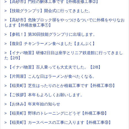
> 【高砂市】門柱の解体工事です【外構改修工事➁】
> 【技能グランプリ】開会式に行ってきました。
> 【高砂市】危険ブロック塀をやっつけるついでに外構をやりなお
します【外構改修工事①】
> 【参戦！】第30回技能グランプリに出場します。
> 【復刻】チキンラーメン食べました【まんぷく】
> 【イナバ物置】研修2日目は座学とリニア鉄道館に行ってきまし
た【2/9】
> 【イナバ物置】百人乗っても大丈夫でした。【2/8】
> 【片岡屋】こんな日はラーメンが食べたくなる。
> 【稲美町】芝生はったりのとか植栽工事です【外構工事⑪】
> 【ご挨拶】本年もよろしくお願いします。
> 【お休み】年末年始の知らせ
> 【稲美町】野球のトレーニングにどうぞ【外構工事⑩】
> 【稲美町】カースペースの工事に入ります【外構工事⑨】