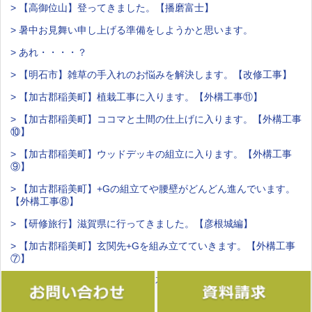
> 【高御位山】登ってきました。【播磨富士】
> 暑中お見舞い申し上げる準備をしようかと思います。
> あれ・・・・？
> 【明石市】雑草の手入れのお悩みを解決します。【改修工事】
> 【加古郡稲美町】植栽工事に入ります。【外構工事⑪】
> 【加古郡稲美町】ココマと土間の仕上げに入ります。【外構工事
⑩】
> 【加古郡稲美町】ウッドデッキの組立に入ります。【外構工事
⑨】
> 【加古郡稲美町】+Gの組立てや腰壁がどんどん進んでいます。
【外構工事⑧】
> 【研修旅行】滋賀県に行ってきました。【彦根城編】
> 【加古郡稲美町】玄関先+Gを組み立てていきます。【外構工事
⑦】
> 【加古郡稲美町】腰壁の下地と花壇が完成しました！【外構工事
⑥】