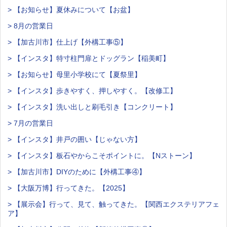
> 【お知らせ】夏休みについて【お盆】
> 8月の営業日
> 【加古川市】仕上げ【外構工事⑤】
> 【インスタ】特寸柱門扉とドッグラン【稲美町】
> 【お知らせ】母里小学校にて【夏祭里】
> 【インスタ】歩きやすく、押しやすく。【改修工】
> 【インスタ】洗い出しと刷毛引き【コンクリート】
> 7月の営業日
> 【インスタ】井戸の囲い【じゃない方】
> 【インスタ】板石やからこそポイントに。【Nストーン】
> 【加古川市】DIYのために【外構工事④】
> 【大阪万博】行ってきた。【2025】
> 【展示会】行って、見て、触ってきた。【関西エクステリアフェ
ア】