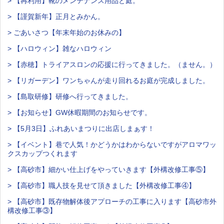
> 【再利用】靴のメンテナンス用品と庭。
> 【謹賀新年】正月とみかん。
> ごあいさつ【年末年始のお休みの】
> 【ハロウィン】雑なハロウィン
> 【赤穂】トライアスロンの応援に行ってきました。（ません。）
> 【リガーデン】ワンちゃんが走り回れるお庭が完成しました。
> 【島取研修】研修へ行ってきました。
> 【お知らせ】GW休暇期間のお知らせです。
> 【5月3日】ふれあいまつりに出店しまぁす！
> 【イベント】巷で人気！かどうかはわからないですがアロマワッ
クスカップつくれます
> 【高砂市】細かい仕上げをやっていきます【外構改修工事⑤】
> 【高砂市】職人技を見せて頂きました【外構改修工事④】
> 【高砂市】既存物解体後アプローチの工事に入ります【高砂市外
構改修工事③】