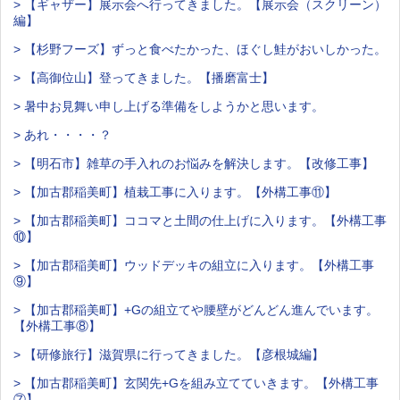
> 【ギャザー】展示会へ行ってきました。【展示会（スクリーン）
編】
> 【杉野フーズ】ずっと食べたかった、ほぐし鮭がおいしかった。
> 【高御位山】登ってきました。【播磨富士】
> 暑中お見舞い申し上げる準備をしようかと思います。
> あれ・・・・？
> 【明石市】雑草の手入れのお悩みを解決します。【改修工事】
> 【加古郡稲美町】植栽工事に入ります。【外構工事⑪】
> 【加古郡稲美町】ココマと土間の仕上げに入ります。【外構工事
⑩】
> 【加古郡稲美町】ウッドデッキの組立に入ります。【外構工事
⑨】
> 【加古郡稲美町】+Gの組立てや腰壁がどんどん進んでいます。
【外構工事⑧】
> 【研修旅行】滋賀県に行ってきました。【彦根城編】
> 【加古郡稲美町】玄関先+Gを組み立てていきます。【外構工事
⑦】