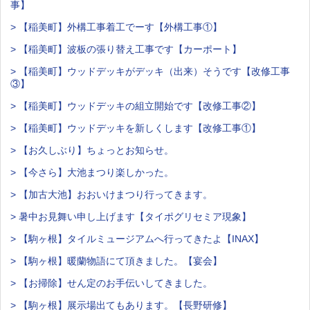
事】
> 【稲美町】外構工事着工でーす【外構工事①】
> 【稲美町】波板の張り替え工事です【カーポート】
> 【稲美町】ウッドデッキがデッキ（出来）そうです【改修工事
③】
> 【稲美町】ウッドデッキの組立開始です【改修工事②】
> 【稲美町】ウッドデッキを新しくします【改修工事①】
> 【お久しぶり】ちょっとお知らせ。
> 【今さら】大池まつり楽しかった。
> 【加古大池】おおいけまつり行ってきます。
> 暑中お見舞い申し上げます【タイポグリセミア現象】
> 【駒ヶ根】タイルミュージアムへ行ってきたよ【INAX】
> 【駒ヶ根】暖蘭物語にて頂きました。【宴会】
> 【お掃除】せん定のお手伝いしてきました。
> 【駒ヶ根】展示場出てもあります。【長野研修】