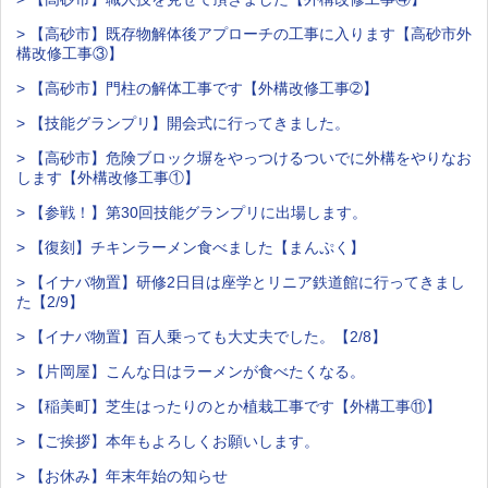
> 【高砂市】既存物解体後アプローチの工事に入ります【高砂市外
構改修工事③】
> 【高砂市】門柱の解体工事です【外構改修工事➁】
> 【技能グランプリ】開会式に行ってきました。
> 【高砂市】危険ブロック塀をやっつけるついでに外構をやりなお
します【外構改修工事①】
> 【参戦！】第30回技能グランプリに出場します。
> 【復刻】チキンラーメン食べました【まんぷく】
> 【イナバ物置】研修2日目は座学とリニア鉄道館に行ってきまし
た【2/9】
> 【イナバ物置】百人乗っても大丈夫でした。【2/8】
> 【片岡屋】こんな日はラーメンが食べたくなる。
> 【稲美町】芝生はったりのとか植栽工事です【外構工事⑪】
> 【ご挨拶】本年もよろしくお願いします。
> 【お休み】年末年始の知らせ