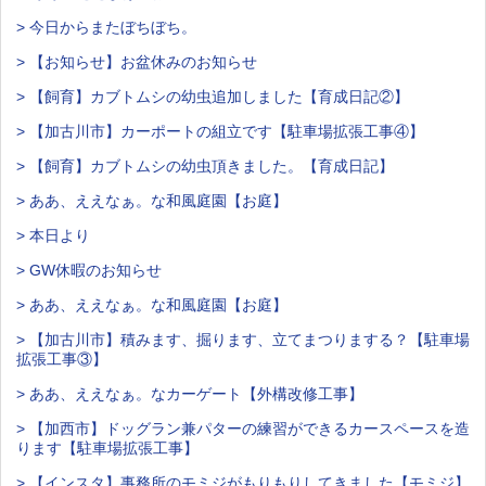
> 今日からまたぼちぼち。
> 【お知らせ】お盆休みのお知らせ
> 【飼育】カブトムシの幼虫追加しました【育成日記②】
> 【加古川市】カーポートの組立です【駐車場拡張工事④】
> 【飼育】カブトムシの幼虫頂きました。【育成日記】
> ああ、ええなぁ。な和風庭園【お庭】
> 本日より
> GW休暇のお知らせ
> ああ、ええなぁ。な和風庭園【お庭】
> 【加古川市】積みます、掘ります、立てまつりまする？【駐車場
拡張工事③】
> ああ、ええなぁ。なカーゲート【外構改修工事】
> 【加西市】ドッグラン兼パターの練習ができるカースペースを造
ります【駐車場拡張工事】
> 【インスタ】事務所のモミジがもりもりしてきました【モミジ】