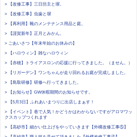
> 【改修工事】三日坊主と塀。
> 【改修工事】虫歯と塀
> 【再利用】靴のメンテナンス用品と庭。
> 【謹賀新年】正月とみかん。
> ごあいさつ【年末年始のお休みの】
> 【ハロウィン】雑なハロウィン
> 【赤穂】トライアスロンの応援に行ってきました。（ません。）
> 【リガーデン】ワンちゃんが走り回れるお庭が完成しました。
> 【島取研修】研修へ行ってきました。
> 【お知らせ】GW休暇期間のお知らせです。
> 【5月3日】ふれあいまつりに出店しまぁす！
> 【イベント】巷で人気！かどうかはわからないですがアロマワッ
クスカップつくれます
> 【高砂市】細かい仕上げをやっていきます【外構改修工事⑤】
> 【高砂市】職人技を見せて頂きました【外構改修工事④】