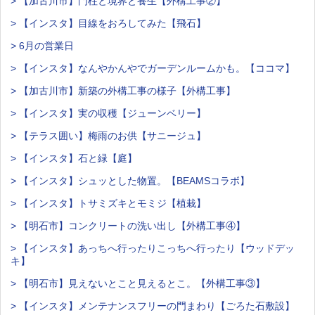
> 【加古川市】門柱と境界と養生【外構工事②】
> 【インスタ】目線をおろしてみた【飛石】
> 6月の営業日
> 【インスタ】なんやかんやでガーデンルームかも。【ココマ】
> 【加古川市】新築の外構工事の様子【外構工事】
> 【インスタ】実の収穫【ジューンベリー】
> 【テラス囲い】梅雨のお供【サニージュ】
> 【インスタ】石と緑【庭】
> 【インスタ】シュッとした物置。【BEAMSコラボ】
> 【インスタ】トサミズキとモミジ【植栽】
> 【明石市】コンクリートの洗い出し【外構工事④】
> 【インスタ】あっちへ行ったりこっちへ行ったり【ウッドデッ
キ】
> 【明石市】見えないとこと見えるとこ。【外構工事③】
> 【インスタ】メンテナンスフリーの門まわり【ごろた石敷設】