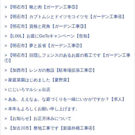
> 【明石市】靴と肉【ガーデン工事⑤】
> 【明石市】カブトムシとドイツモコイツモ【ガーデン工事④】
> 【明石市】資格と死角【ガーデン工事③】
> 【LIXIL】お庭にGoToキャンペーン【告知】
> 【明石市】夢と反省【ガーデン工事②】
> 【明石市】目隠しフェンスのあるお庭の着工です【ガーデン工事
①】
> 【加西市】レンガの敷設【駐車場拡張工事②】
> 家庭菜園はじめました【夏野菜】
> にじいろマルシェ出店
> ああ、ええなぁ。な庭づくりを一緒にいかがですか？【求人】
> 本年もよろしくお願い申し上げます。
> 【お知らせ】お正月休みについて
> 【加古川市】整地工事です【新築外構工事④】