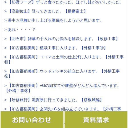
> 【杉野フーズ】ずっと食べたかった、ほぐし鮭がおいしかった。
> 【高御位山】登ってきました。【播磨富士】
> 暑中お見舞い申し上げる準備をしようかと思います。
> あれ・・・・？
> 【明石市】雑草の手入れのお悩みを解決します。【改修工事】
> 【加古郡稲美町】植栽工事に入ります。【外構工事⑪】
> 【加古郡稲美町】ココマと土間の仕上げに入ります。【外構工事
⑩】
> 【加古郡稲美町】ウッドデッキの組立に入ります。【外構工事
⑨】
> 【加古郡稲美町】+Gの組立てや腰壁がどんどん進んでいます。
【外構工事⑧】
> 【研修旅行】滋賀県に行ってきました。【彦根城編】
> 【加古郡稲美町】玄関先+Gを組み立てていきます。【外構工事
⑦】
> 【加古郡稲美町】腰壁の下地と花壇が完成しました！【外構工事