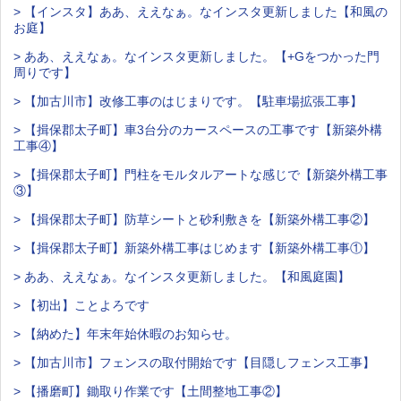
> 【インスタ】ああ、ええなぁ。なインスタ更新しました【和風の
お庭】
> ああ、ええなぁ。なインスタ更新しました。【+Gをつかった門
周りです】
> 【加古川市】改修工事のはじまりです。【駐車場拡張工事】
> 【揖保郡太子町】車3台分のカースペースの工事です【新築外構
工事④】
> 【揖保郡太子町】門柱をモルタルアートな感じで【新築外構工事
③】
> 【揖保郡太子町】防草シートと砂利敷きを【新築外構工事②】
> 【揖保郡太子町】新築外構工事はじめます【新築外構工事①】
> ああ、ええなぁ。なインスタ更新しました。【和風庭園】
> 【初出】ことよろです
> 【納めた】年末年始休暇のお知らせ。
> 【加古川市】フェンスの取付開始です【目隠しフェンス工事】
> 【播磨町】鋤取り作業です【土間整地工事②】