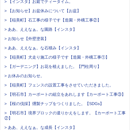
> 【インスタ】お庭でティータイム。
> 【お知らせ】お盆休みについて【お盆】
> 【稲美町】石工事の様子です【造園・外構工事②】
> ああ、ええなぁ。な園路【インスタ】
> お知らせ【外壁塗装】
> ああ、ええなぁ。な石積み【インスタ】
> 【稲美町】犬走り施工の様子です【造園・外構工事①】
> 【ガーデニング】お花を植えました。【門柱周り】
> お休みのお知らせ。
> 【稲美町】フェンスの設置工事をさせていただきました。
> 【明石市】カーポートの組立をあれします【カーポート工事③】
> 【桜の伐採】燻製チップをつくりました。【SDGs】
> 【明石市】境界ブロックの遣りかえをします。【カーポート工事
②】
> ああ、ええなぁ。な成長【インスタ】