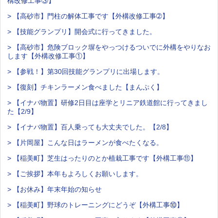
構改修工事③】
> 【高砂市】門柱の解体工事です【外構改修工事➁】
> 【技能グランプリ】開会式に行ってきました。
> 【高砂市】危険ブロック塀をやっつけるついでに外構をやりなお
します【外構改修工事①】
> 【参戦！】第30回技能グランプリに出場します。
> 【復刻】チキンラーメン食べました【まんぷく】
> 【イナバ物置】研修2日目は座学とリニア鉄道館に行ってきまし
た【2/9】
> 【イナバ物置】百人乗っても大丈夫でした。【2/8】
> 【片岡屋】こんな日はラーメンが食べたくなる。
> 【稲美町】芝生はったりのとか植栽工事です【外構工事⑪】
> 【ご挨拶】本年もよろしくお願いします。
> 【お休み】年末年始の知らせ
> 【稲美町】野球のトレーニングにどうぞ【外構工事⑩】