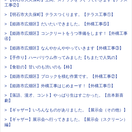
工事②】
> 【明石市大久保町】テラスつくります。【テラス工事①】
> 【姫路市広畑区】だいたいできました。【外構工事⑤】
> 【姫路市広畑区】コンクリートをうつ準備をします！【外構工事
④】
> 【姫路市広畑区】なんやかんややっていきます【外構工事③】
> 【手作り】ハーバリウム作ってみました【ちまたで人気の】
> 【食欲の】甘いのも渋いのも【柿】
> 【姫路市広畑区】ブロックを積む作業です。【外構工事②】
> 【姫路市広畑区】外構工事はじめまーす！【外構工事①】
> 【落語、漫才、コント】やっぱり生はすごかった。【吉本新喜
劇】
> 【ギャザー】いろんなものがありました。【展示会（その他）】
> 【ギャザー】展示会へ行ってきました。【展示会（スクリーン）
編】