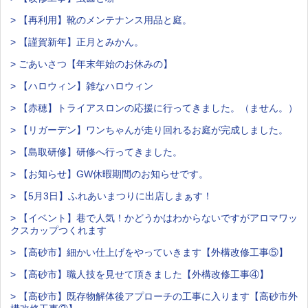
> 【再利用】靴のメンテナンス用品と庭。
> 【謹賀新年】正月とみかん。
> ごあいさつ【年末年始のお休みの】
> 【ハロウィン】雑なハロウィン
> 【赤穂】トライアスロンの応援に行ってきました。（ません。）
> 【リガーデン】ワンちゃんが走り回れるお庭が完成しました。
> 【島取研修】研修へ行ってきました。
> 【お知らせ】GW休暇期間のお知らせです。
> 【5月3日】ふれあいまつりに出店しまぁす！
> 【イベント】巷で人気！かどうかはわからないですがアロマワッ
クスカップつくれます
> 【高砂市】細かい仕上げをやっていきます【外構改修工事⑤】
> 【高砂市】職人技を見せて頂きました【外構改修工事④】
> 【高砂市】既存物解体後アプローチの工事に入ります【高砂市外