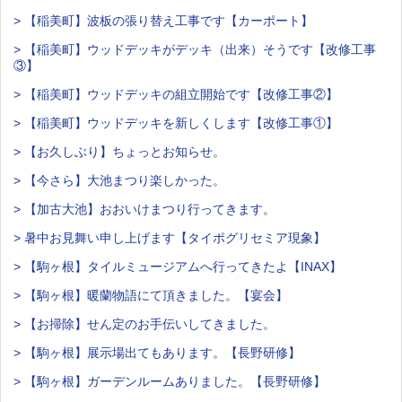
> 【稲美町】波板の張り替え工事です【カーポート】
> 【稲美町】ウッドデッキがデッキ（出来）そうです【改修工事
③】
> 【稲美町】ウッドデッキの組立開始です【改修工事②】
> 【稲美町】ウッドデッキを新しくします【改修工事①】
> 【お久しぶり】ちょっとお知らせ。
> 【今さら】大池まつり楽しかった。
> 【加古大池】おおいけまつり行ってきます。
> 暑中お見舞い申し上げます【タイポグリセミア現象】
> 【駒ヶ根】タイルミュージアムへ行ってきたよ【INAX】
> 【駒ヶ根】暖蘭物語にて頂きました。【宴会】
> 【お掃除】せん定のお手伝いしてきました。
> 【駒ヶ根】展示場出てもあります。【長野研修】
> 【駒ヶ根】ガーデンルームありました。【長野研修】