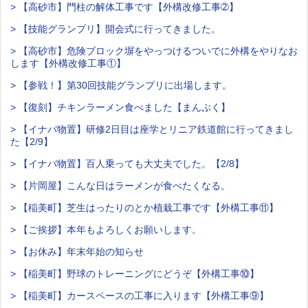
> 【高砂市】門柱の解体工事です【外構改修工事➁】
> 【技能グランプリ】開会式に行ってきました。
> 【高砂市】危険ブロック塀をやっつけるついでに外構をやりなお
します【外構改修工事①】
> 【参戦！】第30回技能グランプリに出場します。
> 【復刻】チキンラーメン食べました【まんぷく】
> 【イナバ物置】研修2日目は座学とリニア鉄道館に行ってきまし
た【2/9】
> 【イナバ物置】百人乗っても大丈夫でした。【2/8】
> 【片岡屋】こんな日はラーメンが食べたくなる。
> 【稲美町】芝生はったりのとか植栽工事です【外構工事⑪】
> 【ご挨拶】本年もよろしくお願いします。
> 【お休み】年末年始の知らせ
> 【稲美町】野球のトレーニングにどうぞ【外構工事⑩】
> 【稲美町】カースペースの工事に入ります【外構工事⑨】