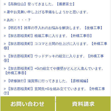
> 【高御位山】登ってきました。【播磨富士】
> 暑中お見舞い申し上げる準備をしようかと思います。
> あれ・・・・？
> 【明石市】雑草の手入れのお悩みを解決します。【改修工事】
> 【加古郡稲美町】植栽工事に入ります。【外構工事⑪】
> 【加古郡稲美町】ココマと土間の仕上げに入ります。【外構工事
⑩】
> 【加古郡稲美町】ウッドデッキの組立に入ります。【外構工事
⑨】
> 【加古郡稲美町】+Gの組立てや腰壁がどんどん進んでいます。
【外構工事⑧】
> 【研修旅行】滋賀県に行ってきました。【彦根城編】
> 【加古郡稲美町】玄関先+Gを組み立てていきます。【外構工事
⑦】
> 【加古郡稲美町】腰壁の下地と花壇が完成しました！【外構工事
⑥】