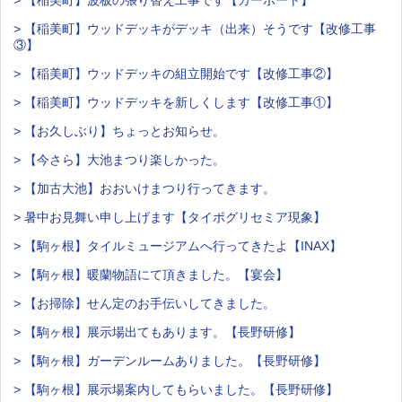
> 【稲美町】ウッドデッキがデッキ（出来）そうです【改修工事
③】
> 【稲美町】ウッドデッキの組立開始です【改修工事②】
> 【稲美町】ウッドデッキを新しくします【改修工事①】
> 【お久しぶり】ちょっとお知らせ。
> 【今さら】大池まつり楽しかった。
> 【加古大池】おおいけまつり行ってきます。
> 暑中お見舞い申し上げます【タイポグリセミア現象】
> 【駒ヶ根】タイルミュージアムへ行ってきたよ【INAX】
> 【駒ヶ根】暖蘭物語にて頂きました。【宴会】
> 【お掃除】せん定のお手伝いしてきました。
> 【駒ヶ根】展示場出てもあります。【長野研修】
> 【駒ヶ根】ガーデンルームありました。【長野研修】
> 【駒ヶ根】展示場案内してもらいました。【長野研修】