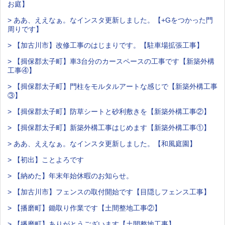
お庭】
> ああ、ええなぁ。なインスタ更新しました。【+Gをつかった門
周りです】
> 【加古川市】改修工事のはじまりです。【駐車場拡張工事】
> 【揖保郡太子町】車3台分のカースペースの工事です【新築外構
工事④】
> 【揖保郡太子町】門柱をモルタルアートな感じで【新築外構工事
③】
> 【揖保郡太子町】防草シートと砂利敷きを【新築外構工事②】
> 【揖保郡太子町】新築外構工事はじめます【新築外構工事①】
> ああ、ええなぁ。なインスタ更新しました。【和風庭園】
> 【初出】ことよろです
> 【納めた】年末年始休暇のお知らせ。
> 【加古川市】フェンスの取付開始です【目隠しフェンス工事】
> 【播磨町】鋤取り作業です【土間整地工事②】
> 【播磨町】ありがとうございます【土間整地工事】