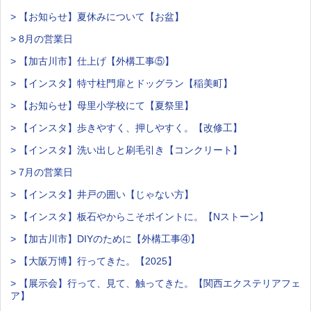
> 【お知らせ】夏休みについて【お盆】
> 8月の営業日
> 【加古川市】仕上げ【外構工事⑤】
> 【インスタ】特寸柱門扉とドッグラン【稲美町】
> 【お知らせ】母里小学校にて【夏祭里】
> 【インスタ】歩きやすく、押しやすく。【改修工】
> 【インスタ】洗い出しと刷毛引き【コンクリート】
> 7月の営業日
> 【インスタ】井戸の囲い【じゃない方】
> 【インスタ】板石やからこそポイントに。【Nストーン】
> 【加古川市】DIYのために【外構工事④】
> 【大阪万博】行ってきた。【2025】
> 【展示会】行って、見て、触ってきた。【関西エクステリアフェ
ア】