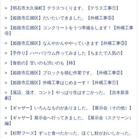
> 【明石市大久保町】テラスつくります。【テラス工事①】
> 【姫路市広畑区】だいたいできました。【外構工事⑤】
> 【姫路市広畑区】コンクリートをうつ準備をします！【外構工事
④】
> 【姫路市広畑区】なんやかんややっていきます【外構工事③】
> 【手作り】ハーバリウム作ってみました【ちまたで人気の】
> 【食欲の】甘いのも渋いのも【柿】
> 【姫路市広畑区】ブロックを積む作業です。【外構工事②】
> 【姫路市広畑区】外構工事はじめまーす！【外構工事①】
> 【落語、漫才、コント】やっぱり生はすごかった。【吉本新喜
劇】
> 【ギャザー】いろんなものがありました。【展示会（その他）】
> 【ギャザー】展示会へ行ってきました。【展示会（スクリーン）
編】
> 【杉野フーズ】ずっと食べたかった、ほぐし鮭がおいしかった。