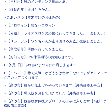
> 【再利用】靴のメンテナンス用品と庭。
> 【謹賀新年】正月とみかん。
> ごあいさつ【年末年始のお休みの】
> 【ハロウィン】雑なハロウィン
> 【赤穂】トライアスロンの応援に行ってきました。（ません。）
> 【リガーデン】ワンちゃんが走り回れるお庭が完成しました。
> 【島取研修】研修へ行ってきました。
> 【お知らせ】GW休暇期間のお知らせです。
> 【5月3日】ふれあいまつりに出店しまぁす！
> 【イベント】巷で人気！かどうかはわからないですがアロマワッ
クスカップつくれます
> 【高砂市】細かい仕上げをやっていきます【外構改修工事⑤】
> 【高砂市】職人技を見せて頂きました【外構改修工事④】
> 【高砂市】既存物解体後アプローチの工事に入ります【高砂市外
構改修工事③】