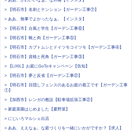
> ああ、かわいいなぁ。な外構【インスタ】
> 【明石市】名刺とテンション【ガーデン工事⑦】
> ああ、無事でよかったなぁ。【インスタ】
> 【明石市】台風と学生【ガーデン工事⑥】
> 【明石市】靴と肉【ガーデン工事⑤】
> 【明石市】カブトムシとドイツモコイツモ【ガーデン工事④】
> 【明石市】資格と死角【ガーデン工事③】
> 【LIXIL】お庭にGoToキャンペーン【告知】
> 【明石市】夢と反省【ガーデン工事②】
> 【明石市】目隠しフェンスのあるお庭の着工です【ガーデン工事
①】
> 【加西市】レンガの敷設【駐車場拡張工事②】
> 家庭菜園はじめました【夏野菜】
> にじいろマルシェ出店
> ああ、ええなぁ。な庭づくりを一緒にいかがですか？【求人】