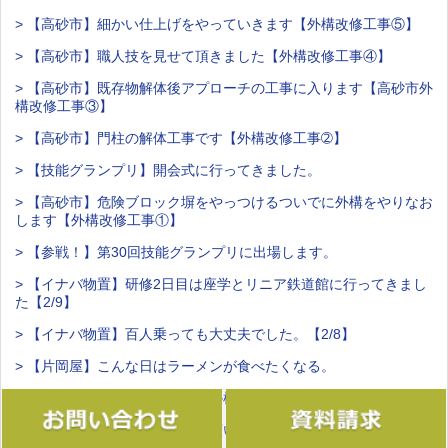
> 【高砂市】細かい仕上げをやっていきます【外構改修工事⑤】
> 【高砂市】職人技を見せて頂きました【外構改修工事④】
> 【高砂市】既存物解体後アプローチの工事に入ります【高砂市外
構改修工事③】
> 【高砂市】門柱の解体工事です【外構改修工事➁】
> 【技能グランプリ】開会式に行ってきました。
> 【高砂市】危険ブロック塀をやっつけるついでに外構をやりなお
します【外構改修工事①】
> 【参戦！】第30回技能グランプリに出場します。
> 【イナバ物置】研修2日目は座学とリニア鉄道館に行ってきまし
た【2/9】
> 【イナバ物置】百人乗っても大丈夫でした。【2/8】
> 【片岡屋】こんな日はラーメンが食べたくなる。
> 【稲美町】芝生はったりのとか植栽工事です【外構工事⑪】
> 【ご挨拶】本年もよろしくお願いします。