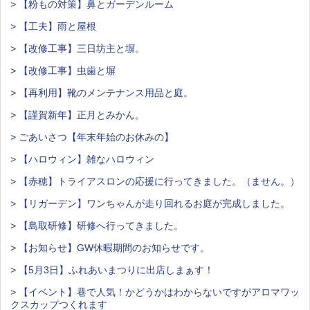
> 【粉もの対策】鼻とガーデンルーム
> 【工夫】雨と屋根
> 【改修工事】三日坊主と塀。
> 【改修工事】虫歯と塀
> 【再利用】靴のメンテナンス用品と庭。
> 【謹賀新年】正月とみかん。
> ごあいさつ【年末年始のお休みの】
> 【ハロウィン】雑なハロウィン
> 【赤穂】トライアスロンの応援に行ってきました。（ません。）
> 【リガーデン】ワンちゃんが走り回れるお庭が完成しました。
> 【島取研修】研修へ行ってきました。
> 【お知らせ】GW休暇期間のお知らせです。
> 【5月3日】ふれあいまつりに出店しまぁす！
> 【イベント】巷で人気！かどうかはわからないですがアロマワッ
クスカップつくれます