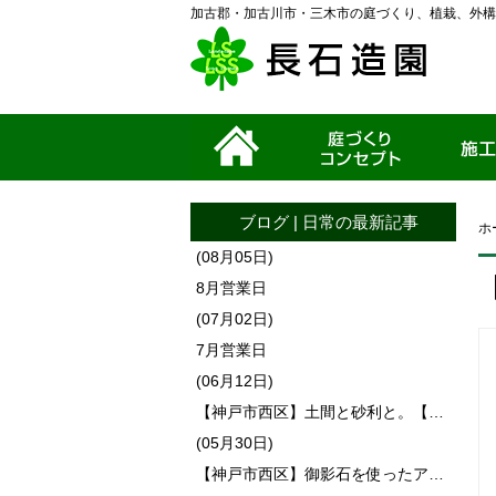
加古郡・加古川市・三木市の庭づくり、植栽、外構
ホーム
家づくりコンセプ
施工事例
ト
ブログ
|
日常
の最新記事
ホ
(08月05日)
8月営業日
(07月02日)
7月営業日
(06月12日)
【神戸市西区】土間と砂利と。【…
(05月30日)
【神戸市西区】御影石を使ったア…