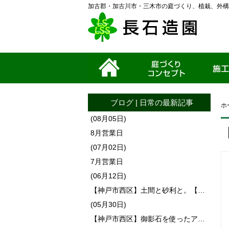
加古郡・加古川市・三木市の庭づくり、植栽、外構
ホーム
家づくりコンセプ
施工事例
ト
ブログ
|
日常
の最新記事
ホ
(08月05日)
8月営業日
(07月02日)
7月営業日
(06月12日)
【神戸市西区】土間と砂利と。【…
(05月30日)
【神戸市西区】御影石を使ったア…