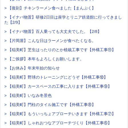
> 【復刻】チキンラーメン食べました【まんぷく】
> 【イナバ物置】研修2日目は座学とリニア鉄道館に行ってきまし
た【2/9】
> 【イナバ物置】百人乗っても大丈夫でした。【2/8】
> 【片岡屋】こんな日はラーメンが食べたくなる。
> 【稲美町】芝生はったりのとか植栽工事です【外構工事⑪】
> 【ご挨拶】本年もよろしくお願いします。
> 【お休み】年末年始の知らせ
> 【稲美町】野球のトレーニングにどうぞ【外構工事⑩】
> 【稲美町】カースペースの工事に入ります【外構工事⑨】
> 【稲美町】いなみ冬景色
> 【稲美町】門柱のタイル施工です【外構工事⑧】
> 【稲美町】もういっちょアプローチいきます【外構工事⑦】
> 【稲美町】しゃれおつなアプローチづくり【外構工事⑥】