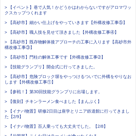
> 【イベント】巷で人気！かどうかはわからないですがアロマワッ
クスカップつくれます
> 【高砂市】細かい仕上げをやっていきます【外構改修工事⑤】
> 【高砂市】職人技を見せて頂きました【外構改修工事④】
> 【高砂市】既存物解体後アプローチの工事に入ります【高砂市外
構改修工事③】
> 【高砂市】門柱の解体工事です【外構改修工事➁】
> 【技能グランプリ】開会式に行ってきました。
> 【高砂市】危険ブロック塀をやっつけるついでに外構をやりなお
します【外構改修工事①】
> 【参戦！】第30回技能グランプリに出場します。
> 【復刻】チキンラーメン食べました【まんぷく】
> 【イナバ物置】研修2日目は座学とリニア鉄道館に行ってきまし
た【2/9】
> 【イナバ物置】百人乗っても大丈夫でした。【2/8】