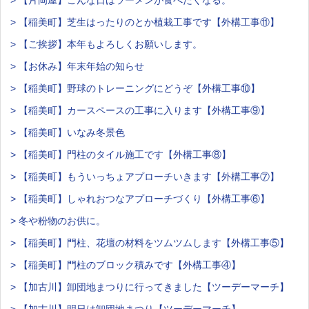
> 【片岡屋】こんな日はラーメンが食べたくなる。
> 【稲美町】芝生はったりのとか植栽工事です【外構工事⑪】
> 【ご挨拶】本年もよろしくお願いします。
> 【お休み】年末年始の知らせ
> 【稲美町】野球のトレーニングにどうぞ【外構工事⑩】
> 【稲美町】カースペースの工事に入ります【外構工事⑨】
> 【稲美町】いなみ冬景色
> 【稲美町】門柱のタイル施工です【外構工事⑧】
> 【稲美町】もういっちょアプローチいきます【外構工事⑦】
> 【稲美町】しゃれおつなアプローチづくり【外構工事⑥】
> 冬や粉物のお供に。
> 【稲美町】門柱、花壇の材料をツムツムします【外構工事⑤】
> 【稲美町】門柱のブロック積みです【外構工事④】
> 【加古川】卸団地まつりに行ってきました【ツーデーマーチ】