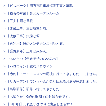
> 【ビスポーク】明石市駐車場拡張工事と革靴
> 【粉もの対策】鼻とガーデンルーム
> 【工夫】雨と屋根
> 【改修工事】三日坊主と塀。
> 【改修工事】虫歯と塀
> 【再利用】靴のメンテナンス用品と庭。
> 【謹賀新年】正月とみかん。
> ごあいさつ【年末年始のお休みの】
> 【ハロウィン】雑なハロウィン
> 【赤穂】トライアスロンの応援に行ってきました。（ません。）
> 【リガーデン】ワンちゃんが走り回れるお庭が完成しました。
> 【島取研修】研修へ行ってきました。
> 【お知らせ】GW休暇期間のお知らせです。
> 【5月3日】ふれあいまつりに出店しまぁす！