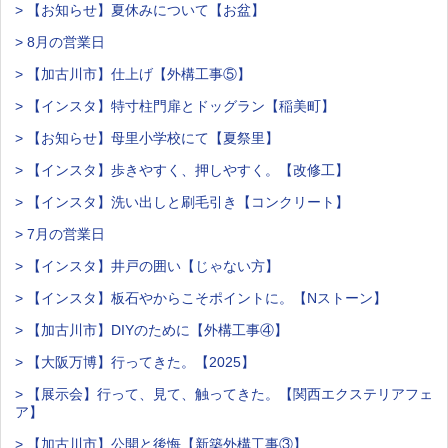
> 【お知らせ】夏休みについて【お盆】
> 8月の営業日
> 【加古川市】仕上げ【外構工事⑤】
> 【インスタ】特寸柱門扉とドッグラン【稲美町】
> 【お知らせ】母里小学校にて【夏祭里】
> 【インスタ】歩きやすく、押しやすく。【改修工】
> 【インスタ】洗い出しと刷毛引き【コンクリート】
> 7月の営業日
> 【インスタ】井戸の囲い【じゃない方】
> 【インスタ】板石やからこそポイントに。【Nストーン】
> 【加古川市】DIYのために【外構工事④】
> 【大阪万博】行ってきた。【2025】
> 【展示会】行って、見て、触ってきた。【関西エクステリアフェ
ア】
> 【加古川市】公開と後悔【新築外構工事③】