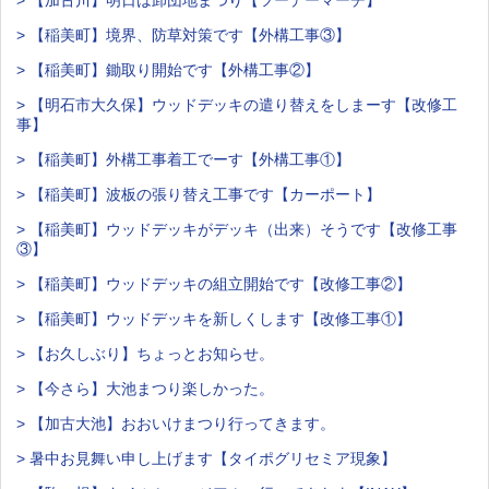
> 【加古川】明日は卸団地まつり【ツーデーマーチ】
> 【稲美町】境界、防草対策です【外構工事③】
> 【稲美町】鋤取り開始です【外構工事②】
> 【明石市大久保】ウッドデッキの遣り替えをしまーす【改修工
事】
> 【稲美町】外構工事着工でーす【外構工事①】
> 【稲美町】波板の張り替え工事です【カーポート】
> 【稲美町】ウッドデッキがデッキ（出来）そうです【改修工事
③】
> 【稲美町】ウッドデッキの組立開始です【改修工事②】
> 【稲美町】ウッドデッキを新しくします【改修工事①】
> 【お久しぶり】ちょっとお知らせ。
> 【今さら】大池まつり楽しかった。
> 【加古大池】おおいけまつり行ってきます。
> 暑中お見舞い申し上げます【タイポグリセミア現象】