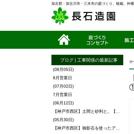
加古郡・加古川市・三木市の庭づくり、植栽、外構
ホーム
家づくりコンセプ
施工事例
ト
ブログ
|
工事関係
の最新記事
ホ
(08月05日)
8月営業日
(07月02日)
7月営業日
(06月12日)
【神戸市西区】土間と砂利と。【…
(05月30日)
【神戸市西区】御影石を使ったア…