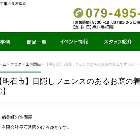
工事の長石造園
商品一覧
イベント情報
スタッフ紹介
ーム
>
ブログ
>
工事関係
>
【明石市】目隠しフェンスのあるお庭の着工です【ガー
【明石市】目隠しフェンスのあるお庭の
①】
稲美町の造園屋
有限会社長石造園のひろゆきです。