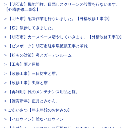
> 【明石市】機能門柱、目隠しスクリーンの設置を行ないます。
【外構改修工事③】
> 【明石市】配管作業を行ないました。【外構改修工事②】
> 【桜】散歩してきました。
> 【明石市】カースペース増やしていきます。【外構改修工事①】
> 【ビスポーク】明石市駐車場拡張工事と革靴
> 【粉もの対策】鼻とガーデンルーム
> 【工夫】雨と屋根
> 【改修工事】三日坊主と塀。
> 【改修工事】虫歯と塀
> 【再利用】靴のメンテナンス用品と庭。
> 【謹賀新年】正月とみかん。
> ごあいさつ【年末年始のお休みの】
> 【ハロウィン】雑なハロウィン