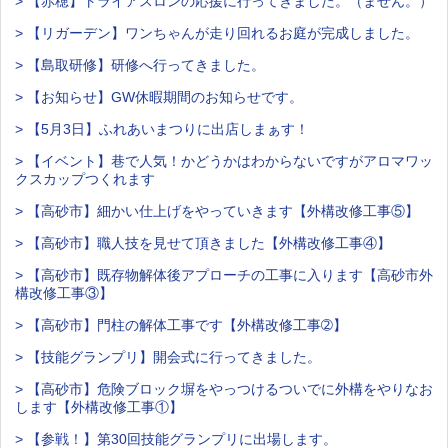
> 【赤穂】トライアスロンの応援に行ってきました。（ません。）
> 【リガーデン】ワンちゃんが走り回れるお庭が完成しました。
> 【島取研修】研修へ行ってきました。
> 【お知らせ】GW休暇期間のお知らせです。
> 【5月3日】ふれあいまつりに出店しまぁす！
> 【イベント】巷で人気！かどうかはわからないですがアロマワッ
クスカップつくれます
> 【高砂市】細かい仕上げをやっていきます【外構改修工事⑤】
> 【高砂市】職人技を見せて頂きました【外構改修工事④】
> 【高砂市】既存物解体後アプローチの工事に入ります【高砂市外
構改修工事③】
> 【高砂市】門柱の解体工事です【外構改修工事➁】
> 【技能グランプリ】開会式に行ってきました。
> 【高砂市】危険ブロック塀をやっつけるついでに外構をやりなお
します【外構改修工事①】
> 【参戦！】第30回技能グランプリに出場します。