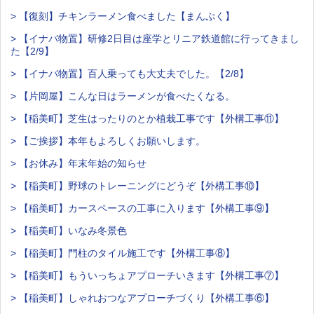
> 【復刻】チキンラーメン食べました【まんぷく】
> 【イナバ物置】研修2日目は座学とリニア鉄道館に行ってきまし
た【2/9】
> 【イナバ物置】百人乗っても大丈夫でした。【2/8】
> 【片岡屋】こんな日はラーメンが食べたくなる。
> 【稲美町】芝生はったりのとか植栽工事です【外構工事⑪】
> 【ご挨拶】本年もよろしくお願いします。
> 【お休み】年末年始の知らせ
> 【稲美町】野球のトレーニングにどうぞ【外構工事⑩】
> 【稲美町】カースペースの工事に入ります【外構工事⑨】
> 【稲美町】いなみ冬景色
> 【稲美町】門柱のタイル施工です【外構工事⑧】
> 【稲美町】もういっちょアプローチいきます【外構工事⑦】
> 【稲美町】しゃれおつなアプローチづくり【外構工事⑥】