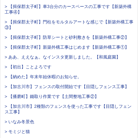
> 【揖保郡太子町】車3台分のカースペースの工事です【新築外構
工事④】
> 【揖保郡太子町】門柱をモルタルアートな感じで【新築外構工事
③】
> 【揖保郡太子町】防草シートと砂利敷きを【新築外構工事②】
> 【揖保郡太子町】新築外構工事はじめます【新築外構工事①】
> ああ、ええなぁ。なインスタ更新しました。【和風庭園】
> 【初出】ことよろです
> 【納めた】年末年始休暇のお知らせ。
> 【加古川市】フェンスの取付開始です【目隠しフェンス工事】
> 【播磨町】鋤取り作業です【土間整地工事②】
> 【加古川市】2種類のフェンスを使った工事です【目隠しフェン
ス工事】
> いなみ冬景色
> モミジと猫