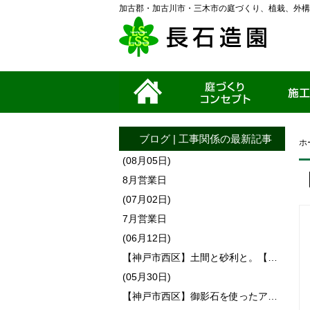
加古郡・加古川市・三木市の庭づくり、植栽、外構
ホーム
家づくりコンセプ
施工事例
ト
ブログ
|
工事関係
の最新記事
ホ
(08月05日)
8月営業日
(07月02日)
7月営業日
(06月12日)
【神戸市西区】土間と砂利と。【…
(05月30日)
【神戸市西区】御影石を使ったア…