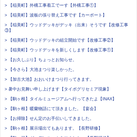
> 【稲美町】外構工事着工でーす【外構工事①】
> 【稲美町】波板の張り替え工事です【カーポート】
> 【稲美町】ウッドデッキがデッキ（出来）そうです【改修工事
③】
> 【稲美町】ウッドデッキの組立開始です【改修工事②】
> 【稲美町】ウッドデッキを新しくします【改修工事①】
> 【お久しぶり】ちょっとお知らせ。
> 【今さら】大池まつり楽しかった。
> 【加古大池】おおいけまつり行ってきます。
> 暑中お見舞い申し上げます【タイポグリセミア現象】
> 【駒ヶ根】タイルミュージアムへ行ってきたよ【INAX】
> 【駒ヶ根】暖蘭物語にて頂きました。【宴会】
> 【お掃除】せん定のお手伝いしてきました。
> 【駒ヶ根】展示場出てもあります。【長野研修】