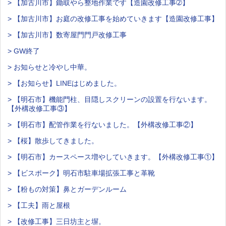
> 【加古川市】鋤取やら整地作業です【造園改修工事➁】
> 【加古川市】お庭の改修工事を始めていきます【造園改修工事】
> 【加古川市】数寄屋門門戸改修工事
> GW終了
> お知らせと冷やし中華。
> 【お知らせ】LINEはじめました。
> 【明石市】機能門柱、目隠しスクリーンの設置を行ないます。
【外構改修工事③】
> 【明石市】配管作業を行ないました。【外構改修工事②】
> 【桜】散歩してきました。
> 【明石市】カースペース増やしていきます。【外構改修工事①】
> 【ビスポーク】明石市駐車場拡張工事と革靴
> 【粉もの対策】鼻とガーデンルーム
> 【工夫】雨と屋根
> 【改修工事】三日坊主と塀。