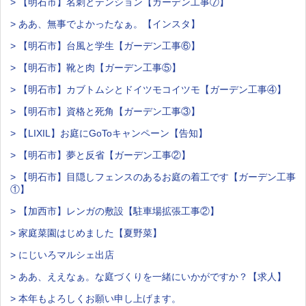
> 【明石市】名刺とテンション【ガーデン工事⑦】
> ああ、無事でよかったなぁ。【インスタ】
> 【明石市】台風と学生【ガーデン工事⑥】
> 【明石市】靴と肉【ガーデン工事⑤】
> 【明石市】カブトムシとドイツモコイツモ【ガーデン工事④】
> 【明石市】資格と死角【ガーデン工事③】
> 【LIXIL】お庭にGoToキャンペーン【告知】
> 【明石市】夢と反省【ガーデン工事②】
> 【明石市】目隠しフェンスのあるお庭の着工です【ガーデン工事
①】
> 【加西市】レンガの敷設【駐車場拡張工事②】
> 家庭菜園はじめました【夏野菜】
> にじいろマルシェ出店
> ああ、ええなぁ。な庭づくりを一緒にいかがですか？【求人】
> 本年もよろしくお願い申し上げます。