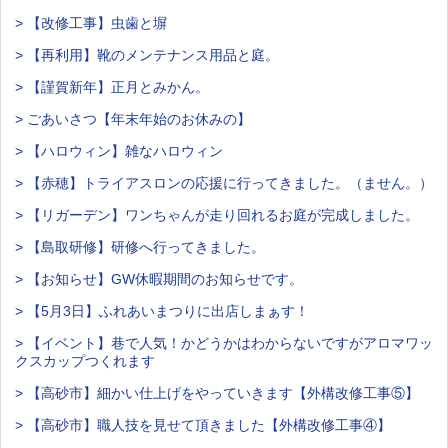
> 【改修工事】虫歯と塀
> 【再利用】靴のメンテナンス用品と庭。
> 【謹賀新年】正月とみかん。
> ごあいさつ【年末年始のお休みの】
> 【ハロウィン】雑なハロウィン
> 【赤穂】トライアスロンの応援に行ってきました。（ません。）
> 【リガーデン】ワンちゃんが走り回れるお庭が完成しました。
> 【島取研修】研修へ行ってきました。
> 【お知らせ】GW休暇期間のお知らせです。
> 【5月3日】ふれあいまつりに出店しまぁす！
> 【イベント】巷で人気！かどうかはわからないですがアロマワッ
クスカップつくれます
> 【高砂市】細かい仕上げをやっていきます【外構改修工事⑤】
> 【高砂市】職人技を見せて頂きました【外構改修工事④】