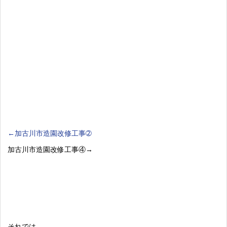
←加古川市造園改修工事➁
加古川市造園改修工事④→
それでは。