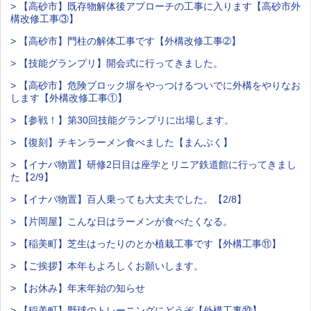
> 【高砂市】既存物解体後アプローチの工事に入ります【高砂市外
構改修工事③】
> 【高砂市】門柱の解体工事です【外構改修工事➁】
> 【技能グランプリ】開会式に行ってきました。
> 【高砂市】危険ブロック塀をやっつけるついでに外構をやりなお
します【外構改修工事①】
> 【参戦！】第30回技能グランプリに出場します。
> 【復刻】チキンラーメン食べました【まんぷく】
> 【イナバ物置】研修2日目は座学とリニア鉄道館に行ってきまし
た【2/9】
> 【イナバ物置】百人乗っても大丈夫でした。【2/8】
> 【片岡屋】こんな日はラーメンが食べたくなる。
> 【稲美町】芝生はったりのとか植栽工事です【外構工事⑪】
> 【ご挨拶】本年もよろしくお願いします。
> 【お休み】年末年始の知らせ
> 【稲美町】野球のトレーニングにどうぞ【外構工事⑩】