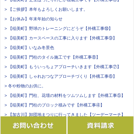
> 【ご挨拶】本年もよろしくお願いします。
> 【お休み】年末年始の知らせ
> 【稲美町】野球のトレーニングにどうぞ【外構工事⑩】
> 【稲美町】カースペースの工事に入ります【外構工事⑨】
> 【稲美町】いなみ冬景色
> 【稲美町】門柱のタイル施工です【外構工事⑧】
> 【稲美町】もういっちょアプローチいきます【外構工事⑦】
> 【稲美町】しゃれおつなアプローチづくり【外構工事⑥】
> 冬や粉物のお供に。
> 【稲美町】門柱、花壇の材料をツムツムします【外構工事⑤】
> 【稲美町】門柱のブロック積みです【外構工事④】
> 【加古川】卸団地まつりに行ってきました【ツーデーマーチ】
> 【加古川】明日は卸団地まつり【ツーデーマーチ】
> 【稲美町】境界、防草対策です【外構工事③】