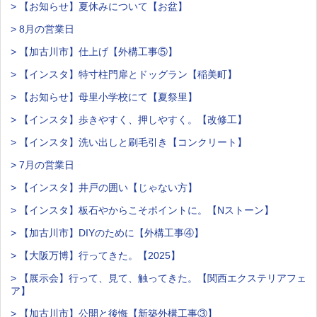
> 【お知らせ】夏休みについて【お盆】
> 8月の営業日
> 【加古川市】仕上げ【外構工事⑤】
> 【インスタ】特寸柱門扉とドッグラン【稲美町】
> 【お知らせ】母里小学校にて【夏祭里】
> 【インスタ】歩きやすく、押しやすく。【改修工】
> 【インスタ】洗い出しと刷毛引き【コンクリート】
> 7月の営業日
> 【インスタ】井戸の囲い【じゃない方】
> 【インスタ】板石やからこそポイントに。【Nストーン】
> 【加古川市】DIYのために【外構工事④】
> 【大阪万博】行ってきた。【2025】
> 【展示会】行って、見て、触ってきた。【関西エクステリアフェ
ア】
> 【加古川市】公開と後悔【新築外構工事③】