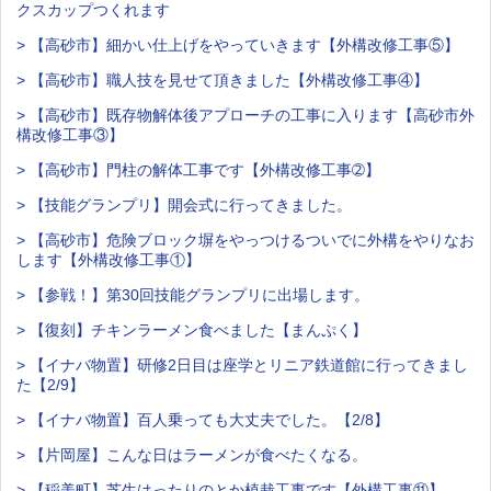
クスカップつくれます
> 【高砂市】細かい仕上げをやっていきます【外構改修工事⑤】
> 【高砂市】職人技を見せて頂きました【外構改修工事④】
> 【高砂市】既存物解体後アプローチの工事に入ります【高砂市外
構改修工事③】
> 【高砂市】門柱の解体工事です【外構改修工事➁】
> 【技能グランプリ】開会式に行ってきました。
> 【高砂市】危険ブロック塀をやっつけるついでに外構をやりなお
します【外構改修工事①】
> 【参戦！】第30回技能グランプリに出場します。
> 【復刻】チキンラーメン食べました【まんぷく】
> 【イナバ物置】研修2日目は座学とリニア鉄道館に行ってきまし
た【2/9】
> 【イナバ物置】百人乗っても大丈夫でした。【2/8】
> 【片岡屋】こんな日はラーメンが食べたくなる。
> 【稲美町】芝生はったりのとか植栽工事です【外構工事⑪】