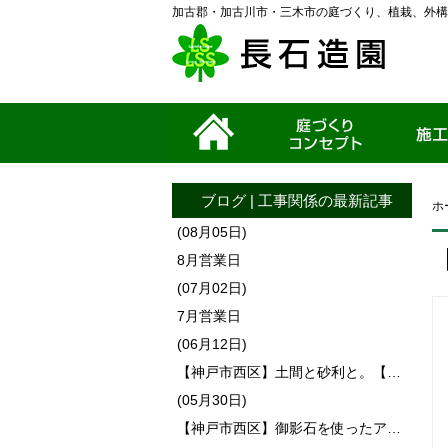
加古郡・加古川市・三木市の庭づくり、植栽、外構
ホーム
家づくりコンセプ
施工事例
ト
ブログ
|
工事関係
の最新記事
ホ
(08月05日)
8月営業日
(07月02日)
7月営業日
(06月12日)
【神戸市西区】土間と砂利と。【…
(05月30日)
【神戸市西区】御影石を使ったア…