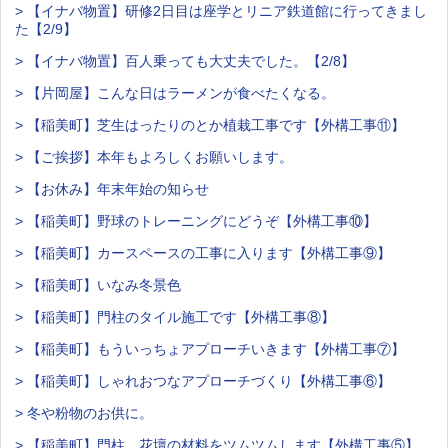
> 【イナバ物置】研修2日目は座学とリニア鉄道館に行ってきまし
た【2/9】
> 【イナバ物置】百人乗っても大丈夫でした。【2/8】
> 【片岡屋】こんな日はラーメンが食べたくなる。
> 【稲美町】芝生はったりのとか植栽工事です【外構工事⑪】
> 【ご挨拶】本年もよろしくお願いします。
> 【お休み】年末年始の知らせ
> 【稲美町】野球のトレーニングにどうぞ【外構工事⑩】
> 【稲美町】カースペースの工事に入ります【外構工事⑨】
> 【稲美町】いなみ冬景色
> 【稲美町】門柱のタイル施工です【外構工事⑧】
> 【稲美町】もういっちょアプローチいきます【外構工事⑦】
> 【稲美町】しゃれおつなアプローチづくり【外構工事⑥】
> 冬や粉物のお供に。
> 【稲美町】門柱、花壇の材料をツムツムします【外構工事⑤】