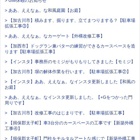
> GW休暇のお知らせ
> ああ、ええなぁ。な和風庭園【お庭】
> 【加古川市】積みます、掘ります、立てまつりまする？【駐車場
拡張工事③】
> ああ、ええなぁ。なカーゲート【外構改修工事】
> 【加西市】ドッグラン兼パターの練習ができるカースペースを造
ります【駐車場拡張工事】
> 【インスタ】事務所のモミジがもりもりしてきました【モミジ】
> 【加古川市】塀の解体作業を行います。【駐車場拡張工事②】
> 【インスタ】ああ、ええなぁ。なインスタ更新しました【和風の
お庭】
> ああ、ええなぁ。なインスタ更新しました。【+Gをつかった門
周りです】
> 【加古川市】改修工事のはじまりです。【駐車場拡張工事】
> 【揖保郡太子町】車3台分のカースペースの工事です【新築外構
工事④】
> 【揖保郡太子町】門柱をモルタルアートな感じで【新築外構工事