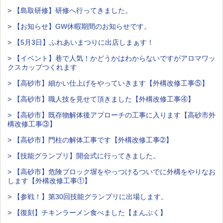
> 【島取研修】研修へ行ってきました。
> 【お知らせ】GW休暇期間のお知らせです。
> 【5月3日】ふれあいまつりに出店しまぁす！
> 【イベント】巷で人気！かどうかはわからないですがアロマワッ
クスカップつくれます
> 【高砂市】細かい仕上げをやっていきます【外構改修工事⑤】
> 【高砂市】職人技を見せて頂きました【外構改修工事④】
> 【高砂市】既存物解体後アプローチの工事に入ります【高砂市外
構改修工事③】
> 【高砂市】門柱の解体工事です【外構改修工事➁】
> 【技能グランプリ】開会式に行ってきました。
> 【高砂市】危険ブロック塀をやっつけるついでに外構をやりなお
します【外構改修工事①】
> 【参戦！】第30回技能グランプリに出場します。
> 【復刻】チキンラーメン食べました【まんぷく】