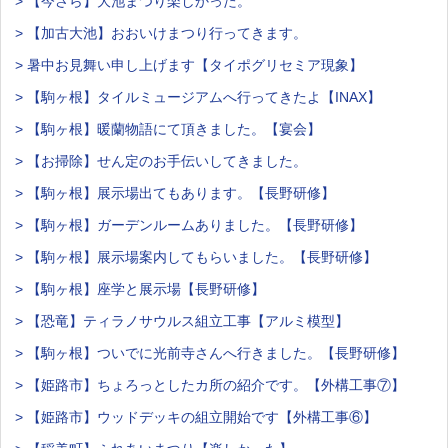
> 【今さら】大池まつり楽しかった。
> 【加古大池】おおいけまつり行ってきます。
> 暑中お見舞い申し上げます【タイポグリセミア現象】
> 【駒ヶ根】タイルミュージアムへ行ってきたよ【INAX】
> 【駒ヶ根】暖蘭物語にて頂きました。【宴会】
> 【お掃除】せん定のお手伝いしてきました。
> 【駒ヶ根】展示場出てもあります。【長野研修】
> 【駒ヶ根】ガーデンルームありました。【長野研修】
> 【駒ヶ根】展示場案内してもらいました。【長野研修】
> 【駒ヶ根】座学と展示場【長野研修】
> 【恐竜】ティラノサウルス組立工事【アルミ模型】
> 【駒ヶ根】ついでに光前寺さんへ行きました。【長野研修】
> 【姫路市】ちょろっとしたカ所の紹介です。【外構工事⑦】
> 【姫路市】ウッドデッキの組立開始です【外構工事⑥】