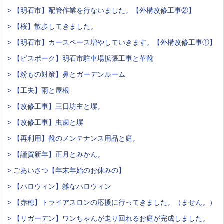
> 【明石市】配管作業を行ないました。【外構改修工事②】
> 【桜】散歩してきました。
> 【明石市】カースペース増やしていきます。【外構改修工事①】
> 【ビスポーク】明石市駐車場拡張工事と革靴
> 【粉もの対策】鼻とガーデンルーム
> 【工夫】雨と屋根
> 【改修工事】三日坊主と塀。
> 【改修工事】虫歯と塀
> 【再利用】靴のメンテナンス用品と庭。
> 【謹賀新年】正月とみかん。
> ごあいさつ【年末年始のお休みの】
> 【ハロウィン】雑なハロウィン
> 【赤穂】トライアスロンの応援に行ってきました。（ません。）
> 【リガーデン】ワンちゃんが走り回れるお庭が完成しました。