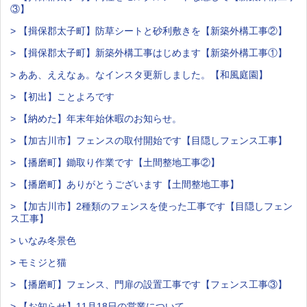
③】
> 【揖保郡太子町】防草シートと砂利敷きを【新築外構工事②】
> 【揖保郡太子町】新築外構工事はじめます【新築外構工事①】
> ああ、ええなぁ。なインスタ更新しました。【和風庭園】
> 【初出】ことよろです
> 【納めた】年末年始休暇のお知らせ。
> 【加古川市】フェンスの取付開始です【目隠しフェンス工事】
> 【播磨町】鋤取り作業です【土間整地工事②】
> 【播磨町】ありがとうございます【土間整地工事】
> 【加古川市】2種類のフェンスを使った工事です【目隠しフェン
ス工事】
> いなみ冬景色
> モミジと猫
> 【播磨町】フェンス、門扉の設置工事です【フェンス工事③】
> 【お知らせ】11月18日の営業について