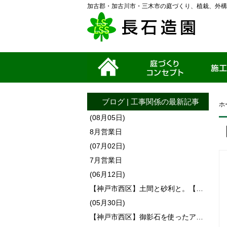
加古郡・加古川市・三木市の庭づくり、植栽、外構
ホーム
家づくりコンセプ
施工事例
ト
ブログ
|
工事関係
の最新記事
ホ
(08月05日)
8月営業日
(07月02日)
7月営業日
(06月12日)
【神戸市西区】土間と砂利と。【…
(05月30日)
【神戸市西区】御影石を使ったア…