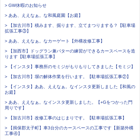
> GW休暇のお知らせ
> ああ、ええなぁ。な和風庭園【お庭】
> 【加古川市】積みます、掘ります、立てまつりまする？【駐車場
拡張工事③】
> ああ、ええなぁ。なカーゲート【外構改修工事】
> 【加西市】ドッグラン兼パターの練習ができるカースペースを造
ります【駐車場拡張工事】
> 【インスタ】事務所のモミジがもりもりしてきました【モミジ】
> 【加古川市】塀の解体作業を行います。【駐車場拡張工事②】
> 【インスタ】ああ、ええなぁ。なインスタ更新しました【和風の
お庭】
> ああ、ええなぁ。なインスタ更新しました。【+Gをつかった門
周りです】
> 【加古川市】改修工事のはじまりです。【駐車場拡張工事】
> 【揖保郡太子町】車3台分のカースペースの工事です【新築外構
工事④】