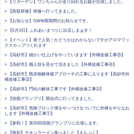
> 【リガーデン】ワンちゃんが走り回れるお庭が完成しました。
> 【島取研修】研修へ行ってきました。
> 【お知らせ】GW休暇期間のお知らせです。
> 【5月3日】ふれあいまつりに出店しまぁす！
> 【イベント】巷で人気！かどうかはわからないですがアロマワッ
クスカップつくれます
> 【高砂市】細かい仕上げをやっていきます【外構改修工事⑤】
> 【高砂市】職人技を見せて頂きました【外構改修工事④】
> 【高砂市】既存物解体後アプローチの工事に入ります【高砂市外
構改修工事③】
> 【高砂市】門柱の解体工事です【外構改修工事➁】
> 【技能グランプリ】開会式に行ってきました。
> 【高砂市】危険ブロック塀をやっつけるついでに外構をやりなお
します【外構改修工事①】
> 【参戦！】第30回技能グランプリに出場します。
> 【復刻】チキンラーメン食べました【まんぷく】