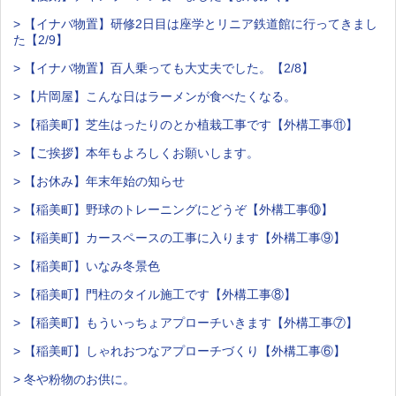
> 【イナバ物置】研修2日目は座学とリニア鉄道館に行ってきまし
た【2/9】
> 【イナバ物置】百人乗っても大丈夫でした。【2/8】
> 【片岡屋】こんな日はラーメンが食べたくなる。
> 【稲美町】芝生はったりのとか植栽工事です【外構工事⑪】
> 【ご挨拶】本年もよろしくお願いします。
> 【お休み】年末年始の知らせ
> 【稲美町】野球のトレーニングにどうぞ【外構工事⑩】
> 【稲美町】カースペースの工事に入ります【外構工事⑨】
> 【稲美町】いなみ冬景色
> 【稲美町】門柱のタイル施工です【外構工事⑧】
> 【稲美町】もういっちょアプローチいきます【外構工事⑦】
> 【稲美町】しゃれおつなアプローチづくり【外構工事⑥】
> 冬や粉物のお供に。