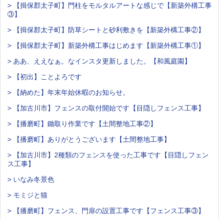
> 【揖保郡太子町】門柱をモルタルアートな感じで【新築外構工事
③】
> 【揖保郡太子町】防草シートと砂利敷きを【新築外構工事②】
> 【揖保郡太子町】新築外構工事はじめます【新築外構工事①】
> ああ、ええなぁ。なインスタ更新しました。【和風庭園】
> 【初出】ことよろです
> 【納めた】年末年始休暇のお知らせ。
> 【加古川市】フェンスの取付開始です【目隠しフェンス工事】
> 【播磨町】鋤取り作業です【土間整地工事②】
> 【播磨町】ありがとうございます【土間整地工事】
> 【加古川市】2種類のフェンスを使った工事です【目隠しフェン
ス工事】
> いなみ冬景色
> モミジと猫
> 【播磨町】フェンス、門扉の設置工事です【フェンス工事③】