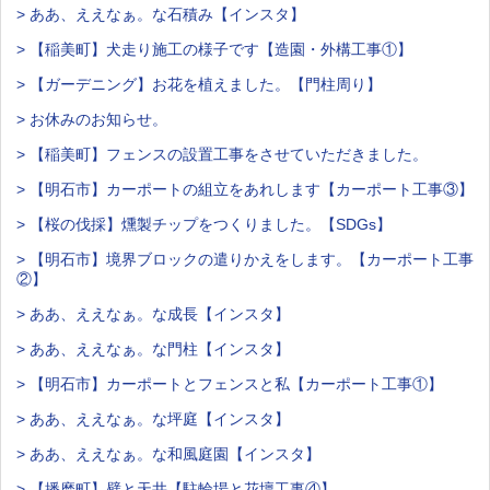
> ああ、ええなぁ。な石積み【インスタ】
> 【稲美町】犬走り施工の様子です【造園・外構工事①】
> 【ガーデニング】お花を植えました。【門柱周り】
> お休みのお知らせ。
> 【稲美町】フェンスの設置工事をさせていただきました。
> 【明石市】カーポートの組立をあれします【カーポート工事③】
> 【桜の伐採】燻製チップをつくりました。【SDGs】
> 【明石市】境界ブロックの遣りかえをします。【カーポート工事
②】
> ああ、ええなぁ。な成長【インスタ】
> ああ、ええなぁ。な門柱【インスタ】
> 【明石市】カーポートとフェンスと私【カーポート工事①】
> ああ、ええなぁ。な坪庭【インスタ】
> ああ、ええなぁ。な和風庭園【インスタ】
> 【播磨町】壁と天井【駐輪場と花壇工事④】