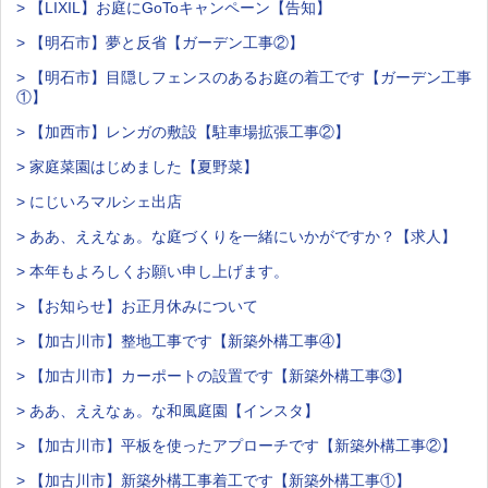
> 【LIXIL】お庭にGoToキャンペーン【告知】
> 【明石市】夢と反省【ガーデン工事②】
> 【明石市】目隠しフェンスのあるお庭の着工です【ガーデン工事
①】
> 【加西市】レンガの敷設【駐車場拡張工事②】
> 家庭菜園はじめました【夏野菜】
> にじいろマルシェ出店
> ああ、ええなぁ。な庭づくりを一緒にいかがですか？【求人】
> 本年もよろしくお願い申し上げます。
> 【お知らせ】お正月休みについて
> 【加古川市】整地工事です【新築外構工事④】
> 【加古川市】カーポートの設置です【新築外構工事③】
> ああ、ええなぁ。な和風庭園【インスタ】
> 【加古川市】平板を使ったアプローチです【新築外構工事②】
> 【加古川市】新築外構工事着工です【新築外構工事①】