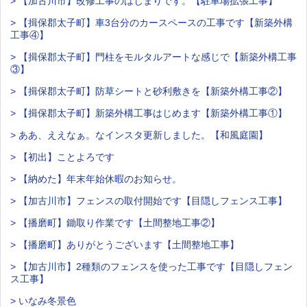
> 【加古川市】改修工事のはじまりです。【駐車場拡張工事】
> 【揖保郡太子町】車3台分のカースペースの工事です【新築外構
工事④】
> 【揖保郡太子町】門柱をモルタルアートな感じで【新築外構工事
③】
> 【揖保郡太子町】防草シートと砂利敷きを【新築外構工事②】
> 【揖保郡太子町】新築外構工事はじめます【新築外構工事①】
> ああ、ええなぁ。なインスタ更新しました。【和風庭園】
> 【初出】ことよろです
> 【納めた】年末年始休暇のお知らせ。
> 【加古川市】フェンスの取付開始です【目隠しフェンス工事】
> 【播磨町】鋤取り作業です【土間整地工事②】
> 【播磨町】ありがとうございます【土間整地工事】
> 【加古川市】2種類のフェンスを使った工事です【目隠しフェン
ス工事】
> いなみ冬景色