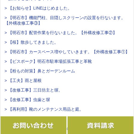
> 【お知らせ】LINEはじめました。
> 【明石市】機能門柱、目隠しスクリーンの設置を行ないます。
【外構改修工事③】
> 【明石市】配管作業を行ないました。【外構改修工事②】
> 【桜】散歩してきました。
> 【明石市】カースペース増やしていきます。【外構改修工事①】
> 【ビスポーク】明石市駐車場拡張工事と革靴
> 【粉もの対策】鼻とガーデンルーム
> 【工夫】雨と屋根
> 【改修工事】三日坊主と塀。
> 【改修工事】虫歯と塀
> 【再利用】靴のメンテナンス用品と庭。
> 【謹賀新年】正月とみかん。
> ごあいさつ【年末年始のお休みの】