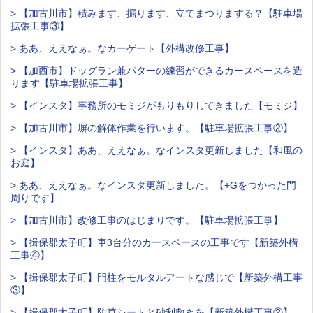
> 【加古川市】積みます、掘ります、立てまつりまする？【駐車場
拡張工事③】
> ああ、ええなぁ。なカーゲート【外構改修工事】
> 【加西市】ドッグラン兼パターの練習ができるカースペースを造
ります【駐車場拡張工事】
> 【インスタ】事務所のモミジがもりもりしてきました【モミジ】
> 【加古川市】塀の解体作業を行います。【駐車場拡張工事②】
> 【インスタ】ああ、ええなぁ。なインスタ更新しました【和風の
お庭】
> ああ、ええなぁ。なインスタ更新しました。【+Gをつかった門
周りです】
> 【加古川市】改修工事のはじまりです。【駐車場拡張工事】
> 【揖保郡太子町】車3台分のカースペースの工事です【新築外構
工事④】
> 【揖保郡太子町】門柱をモルタルアートな感じで【新築外構工事
③】
> 【揖保郡太子町】防草シートと砂利敷きを【新築外構工事②】