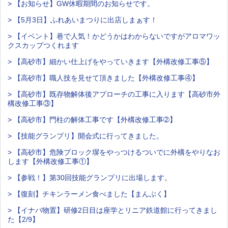
> 【お知らせ】GW休暇期間のお知らせです。
> 【5月3日】ふれあいまつりに出店しまぁす！
> 【イベント】巷で人気！かどうかはわからないですがアロマワッ
クスカップつくれます
> 【高砂市】細かい仕上げをやっていきます【外構改修工事⑤】
> 【高砂市】職人技を見せて頂きました【外構改修工事④】
> 【高砂市】既存物解体後アプローチの工事に入ります【高砂市外
構改修工事③】
> 【高砂市】門柱の解体工事です【外構改修工事➁】
> 【技能グランプリ】開会式に行ってきました。
> 【高砂市】危険ブロック塀をやっつけるついでに外構をやりなお
します【外構改修工事①】
> 【参戦！】第30回技能グランプリに出場します。
> 【復刻】チキンラーメン食べました【まんぷく】
> 【イナバ物置】研修2日目は座学とリニア鉄道館に行ってきまし
た【2/9】