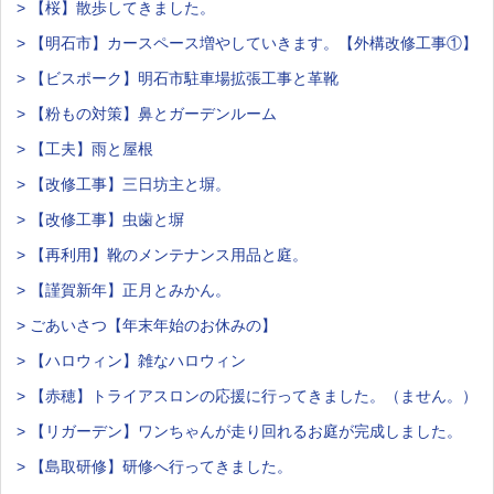
> 【桜】散歩してきました。
> 【明石市】カースペース増やしていきます。【外構改修工事①】
> 【ビスポーク】明石市駐車場拡張工事と革靴
> 【粉もの対策】鼻とガーデンルーム
> 【工夫】雨と屋根
> 【改修工事】三日坊主と塀。
> 【改修工事】虫歯と塀
> 【再利用】靴のメンテナンス用品と庭。
> 【謹賀新年】正月とみかん。
> ごあいさつ【年末年始のお休みの】
> 【ハロウィン】雑なハロウィン
> 【赤穂】トライアスロンの応援に行ってきました。（ません。）
> 【リガーデン】ワンちゃんが走り回れるお庭が完成しました。
> 【島取研修】研修へ行ってきました。