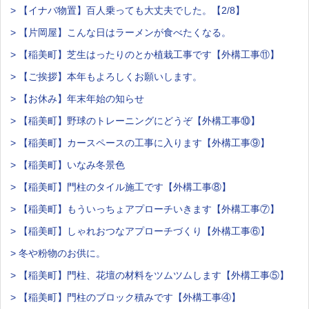
> 【イナバ物置】百人乗っても大丈夫でした。【2/8】
> 【片岡屋】こんな日はラーメンが食べたくなる。
> 【稲美町】芝生はったりのとか植栽工事です【外構工事⑪】
> 【ご挨拶】本年もよろしくお願いします。
> 【お休み】年末年始の知らせ
> 【稲美町】野球のトレーニングにどうぞ【外構工事⑩】
> 【稲美町】カースペースの工事に入ります【外構工事⑨】
> 【稲美町】いなみ冬景色
> 【稲美町】門柱のタイル施工です【外構工事⑧】
> 【稲美町】もういっちょアプローチいきます【外構工事⑦】
> 【稲美町】しゃれおつなアプローチづくり【外構工事⑥】
> 冬や粉物のお供に。
> 【稲美町】門柱、花壇の材料をツムツムします【外構工事⑤】
> 【稲美町】門柱のブロック積みです【外構工事④】