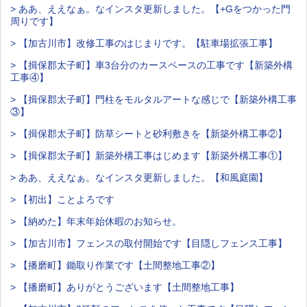
> ああ、ええなぁ。なインスタ更新しました。【+Gをつかった門
周りです】
> 【加古川市】改修工事のはじまりです。【駐車場拡張工事】
> 【揖保郡太子町】車3台分のカースペースの工事です【新築外構
工事④】
> 【揖保郡太子町】門柱をモルタルアートな感じで【新築外構工事
③】
> 【揖保郡太子町】防草シートと砂利敷きを【新築外構工事②】
> 【揖保郡太子町】新築外構工事はじめます【新築外構工事①】
> ああ、ええなぁ。なインスタ更新しました。【和風庭園】
> 【初出】ことよろです
> 【納めた】年末年始休暇のお知らせ。
> 【加古川市】フェンスの取付開始です【目隠しフェンス工事】
> 【播磨町】鋤取り作業です【土間整地工事②】
> 【播磨町】ありがとうございます【土間整地工事】