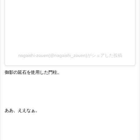
nagaishi-zouen(@nagaishi_zouen)がシェアした投稿
御影の延石を使用した門柱。
ああ、ええなぁ。