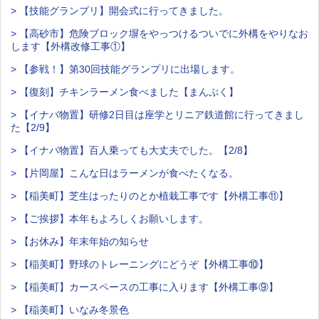
> 【技能グランプリ】開会式に行ってきました。
> 【高砂市】危険ブロック塀をやっつけるついでに外構をやりなお
します【外構改修工事①】
> 【参戦！】第30回技能グランプリに出場します。
> 【復刻】チキンラーメン食べました【まんぷく】
> 【イナバ物置】研修2日目は座学とリニア鉄道館に行ってきまし
た【2/9】
> 【イナバ物置】百人乗っても大丈夫でした。【2/8】
> 【片岡屋】こんな日はラーメンが食べたくなる。
> 【稲美町】芝生はったりのとか植栽工事です【外構工事⑪】
> 【ご挨拶】本年もよろしくお願いします。
> 【お休み】年末年始の知らせ
> 【稲美町】野球のトレーニングにどうぞ【外構工事⑩】
> 【稲美町】カースペースの工事に入ります【外構工事⑨】
> 【稲美町】いなみ冬景色